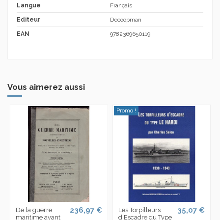
Langue
Français
Editeur
Decoopman
EAN
9782369650119
Vous aimerez aussi
Promo !
236,97 €
35,07 €
De la guerre
Les Torpilleurs
maritime avant
d'Escadre du Type