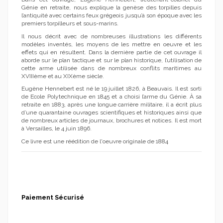
Génie en retraite, nous explique la genèse des torpilles depuis
l’antiquité avec certains feux grégeois jusqu’à son époque avec les
premiers torpilleurs et sous-marins.
Il nous décrit avec de nombreuses illustrations les différents
modèles inventés, les moyens de les mettre en oeuvre et les
effets qui en résultent. Dans la dernière partie de cet ouvrage il
aborde sur le plan tactique et sur le plan historique, l’utilisation de
cette arme utilisée dans de nombreux conflits maritimes au
XVIIIème et au XIXème siècle.
Eugène Hennebert est né le 19 juillet 1826, à Beauvais. Il est sorti
de Ecole Polytechnique en 1845 et a choisi l’arme du Génie. À sa
retraite en 1883, après une longue carrière militaire, il a écrit plus
d’une quarantaine ouvrages scientifiques et historiques ainsi que
de nombreux articles de journaux, brochures et notices. Il est mort
à Versailles, le 4 juin 1896.
Ce livre est une réédition de l'oeuvre originale de 1884
Paiement Sécurisé