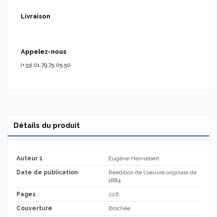
Livraison
Appelez-nous
(+33) 01.79.75.05.50
Détails du produit
Auteur 1
Eugène Hennebert
Date de publication
Réédition de l'oeuvre originale de
1884
Pages
226
Couverture
Brochée