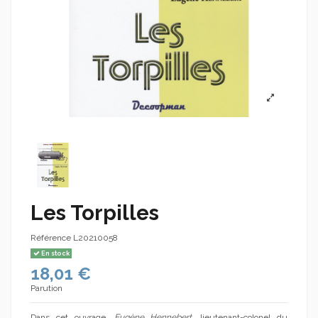
Les Torpilles
Référence
L20210058
En stock
18,01 €
Parution
Dans cet ouvrage,
Eugène Hennebert
, lieutenant-colonel du