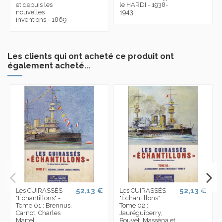
et depuis les
le HARDI - 1938-
nouvelles
1943
inventions - 1869
Les clients qui ont acheté ce produit ont
également acheté...
52,13 €
52,13 €
Les CUIRASSÉS
Les CUIRASSÉS
"Échantillons" -
"Échantillons".
Tome 01 : Brennus,
Tome 02 :
Carnot, Charles
Jauréguiberry,
Martel
Bouvet, Masséna et