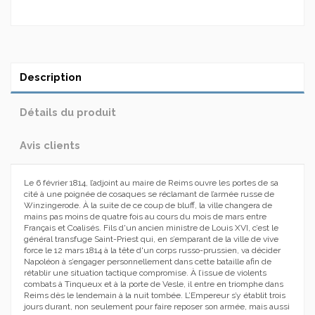
Description
Détails du produit
Avis clients
Le 6 février 1814, l’adjoint au maire de Reims ouvre les portes de sa
cité à une poignée de cosaques se réclamant de l’armée russe de
Winzingerode. À la suite de ce coup de bluff, la ville changera de
mains pas moins de quatre fois au cours du mois de mars entre
Français et Coalisés. Fils d'un ancien ministre de Louis XVI, c’est le
général transfuge Saint-Priest qui, en s’emparant de la ville de vive
force le 12 mars 1814 à la tête d'un corps russo-prussien, va décider
Napoléon à s’engager personnellement dans cette bataille afin de
rétablir une situation tactique compromise. À l’issue de violents
combats à Tinqueux et à la porte de Vesle, il entre en triomphe dans
Reims dès le lendemain à la nuit tombée. L’Empereur s’y établit trois
jours durant, non seulement pour faire reposer son armée, mais aussi