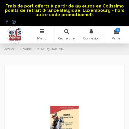
Panneau de gestion des cookies
Frais de port offerts à partir de 99 euros en Colissimo
points de retrait (France Belgique, Luxembourg - hors
autre code promotionnel).
0
Menu
Rechercher
Connexion
Panier
Accueil
Librairie
REIMS, 13 MARS 1814