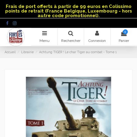
Panneau de gestion des cookies
Frais de port offerts à partir de 99 euros en Colissimo
points de retrait (France Belgique, Luxembourg - hors
autre code promotionnel).
0
Menu
Rechercher
Connexion
Panier
Accueil
Librairie
Achtung TIGER ! Le char Tiger au combat - Tome 1