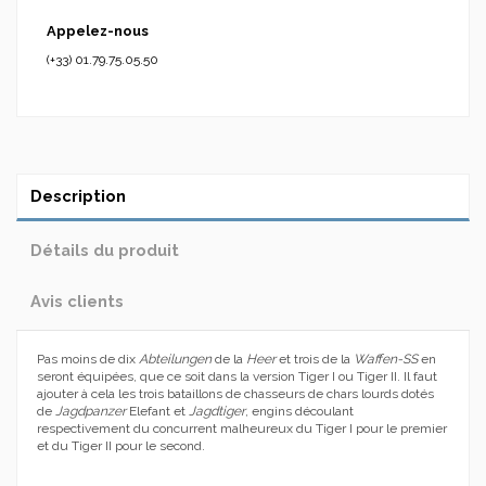
Appelez-nous
(+33) 01.79.75.05.50
Description
Détails du produit
Avis clients
Pas moins de dix
Abteilungen
de la
Heer
et trois de la
Waffen-SS
en
seront équipées, que ce soit dans la version Tiger I ou Tiger II. Il faut
ajouter à cela les trois bataillons de chasseurs de chars lourds dotés
de
Jagdpanzer
Elefant et
Jagdtiger
, engins découlant
respectivement du concurrent malheureux du Tiger I pour le premier
et du Tiger II pour le second.