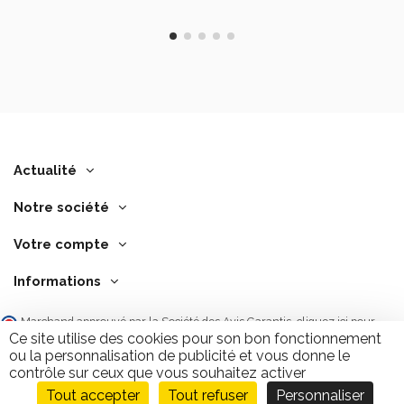
Actualité
Notre société
Votre compte
Informations
Marchand approuvé par la Société des Avis Garantis,
cliquez ici pour
vérifier
.
Ce site utilise des cookies pour son bon fonctionnement
ou la personnalisation de publicité et vous donne le
contrôle sur ceux que vous souhaitez activer
Tout accepter
Tout refuser
Personnaliser
Ajouter au panier