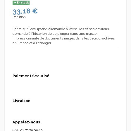
En stock
33,18 €
Parution
Ecrire sur l'occupation allemande à Versailles et ses environs
(2 avis)
demande à l'historien de se plonger dans une masse
impressionnante de documents rangés dans les lieux d'archives
en France et à l'étranger.
Paiement Sécurisé
Livraison
Appelez-nous
(+33) 01.79.75.05.50