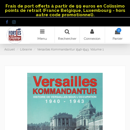
Panneau de gestion des cookies
Frais de port offerts à partir de 99 euros en Colissimo
points de retrait (France Belgique, Luxembourg - hors
autre code promotionnel).
0
Menu
Rechercher
Connexion
Panier
Accueil
Librairie
Versailles Kommandantur 1940-1943, Volume 1