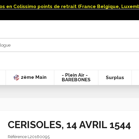
uros en Colissimo points de retrait (France Belgique, Luxe
- Plein Air -
2ème Main
Surplus
BAREBONES
CERISOLES, 14 AVRIL 1544
Référence
L20160095