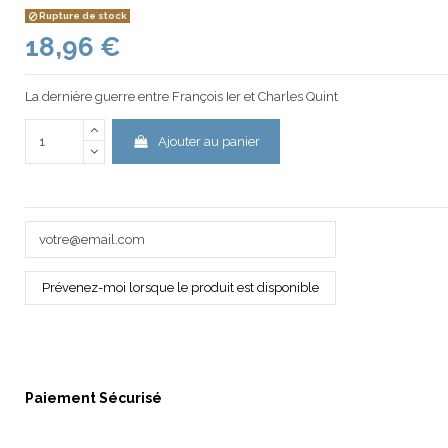
Rupture de stock
18,96 €
La dernière guerre entre François Ier et Charles Quint
Ajouter au panier
Paiement Sécurisé