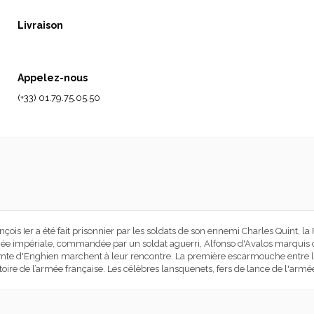
Livraison
Appelez-nous
(+33) 01.79.75.05.50
nçois Ier a été fait prisonnier par les soldats de son ennemi Charles Quint, la 
ée impériale, commandée par un soldat aguerri, Alfonso d'Avalos marquis del 
omte d'Enghien marchent à leur rencontre. La première escarmouche entre le
victoire de l’armée française. Les célèbres lansquenets, fers de lance de l'armé