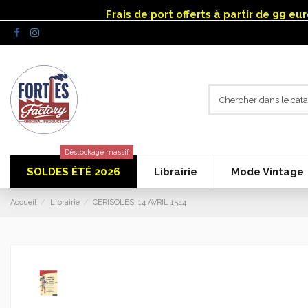
Panneau de gestion des cookies
Frais de port offerts à partir de 99 e
Déstockage massif
SOLDES ÉTÉ 2026
Librairie
Mode Vintage
Accueil
Librairie
CERISOLES, 14 AVRIL 1544