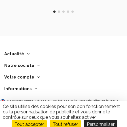
Actualité
Notre société
Votre compte
Informations
Marchand approuvé par la Société des Avis Garantis,
cliquez ici pour
vérifier
.
Ce site utilise des cookies pour son bon fonctionnement
ou la personnalisation de publicité et vous donne le
contrôle sur ceux que vous souhaitez activer
Tout accepter
Tout refuser
Personnaliser
Ajouter au panier