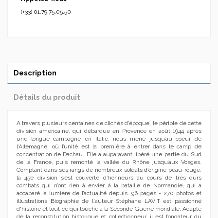
(+33) 01.79.75.05.50
Description
Détails du produit
A travers plusieurs centaines de clichés d’époque, le périple de cette
division américaine, qui débarque en Provence en août 1944 après
une longue campagne en Italie, nous mène jusqu’au coeur de
l’Allemagne, oû l’unité est la première à entrer dans le camp de
concentration de Dachau. Elle a auparavant libéré une partie du Sud
de la France, puis remonté la vallée du Rhône jusqu’aux Vosges.
Comptant dans ses rangs de nombreux soldats d’origine peau-rouge,
la 45e division s’est couverte d’honneurs au cours de très durs
combats qui n’ont rien à envier à la bataille de Normandie, qui a
accaparé la lumière de l’actualité depuis. 96 pages - 270 photos et
illustrations Biographie de l'auteur Stéphane LAVIT est passionné
d'histoire et tout ce qui touche à la Seconde Guerre mondiale. Adapte
de la reconstitution historique et collectionneur, il est fondateur du