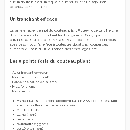
aucun doute la clé d’un pique-nique réussi et d’un séjour en
extérieur sans problème !
Un tranchant efficace
La lame en acier trempé du couteau pliant Pique-nique lui offre une
dureté avérée et un tranchant haut de gamme. Conçu par les
équipes R&D du coutelier français TB Groupe, c’est l’outil dont vous
avez besoin pour faire face à toutes les situations : couper des
aliments, du pain, du fil, du carton, des emballages, etc.
Les 5 points forts du couteau pliant
- Acier inox anticorrosion
- Manche antichoc en ABS
- Pouvoir de coupe de la lame
- Multifonctions
- Made in France
Esthétique, son manche ergonomique en ABS léger et résistant
aux chocs offre une préhension aisée.
6 FONCTIONS :
Lame (9 cm)
manche 14 cm
fourchette (13,5 cm)
cuillère (13,5 cm)