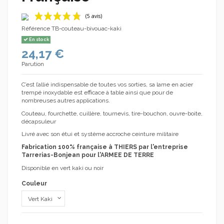
Référence
TB-couteau-bivouac-kaki
En stock
24,17 €
Parution
C’est l’allié indispensable de toutes vos sorties, sa lame en acier
trempé inoxydable est efficace à table ainsi que pour de
(5 avis)
nombreuses autres applications.
Couteau, fourchette, cuillère, tournevis, tire-bouchon, ouvre-boite,
décapsuleur
Livré avec son étui et système accroche ceinture militaire
Fabrication 100% française à THIERS par l'entreprise
Tarrerias-Bonjean pour
l'ARMEE DE TERRE
Disponible en vert kaki ou noir
Couleur