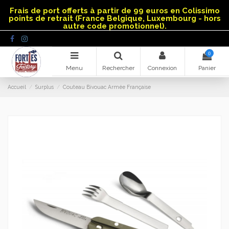
Panneau de gestion des cookies
Frais de port offerts à partir de 99 euros en Colissimo
points de retrait (France Belgique, Luxembourg - hors
autre code promotionnel).
0
Menu
Rechercher
Connexion
Panier
Accueil
Surplus
Couteau Bivouac Armée Française