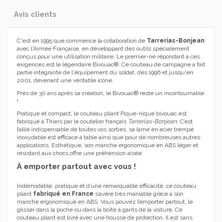
Avis clients
C'est en 1995 que commence la collaboration de
Tarrerias-Bonjean
avec l'Armée Française, en développant des outils spécialement
conçus pour une utilisation militaire. Le premier-né répondant à ces
exigences est le légendaire Bivouac®. Ce couteau de campagne a fait
partie intégrante de l'équipement du soldat, dès 1996 et jusqu'en
2001, devenant une véritable icône.
Près de 30 ans après sa création, le Bivouac® reste un incontournable
!
Pratique et compact, le couteau pliant Pique-nique bivouac est
fabriqué à Thiers par le coutelier français
Tarrerias-Bonjean
. C’est
l’allié indispensable de toutes vos sorties, sa lame en acier trempé
inoxydable est efficace à table ainsi que pour de nombreuses autres
applications. Esthétique, son manche ergonomique en ABS léger et
résistant aux chocs offre une préhension aisée.
À emporter partout avec vous !
Indémodable, pratique et d’une remarquable efficacité, ce couteau
pliant
fabriqué en France
s’avère très maniable grâce à son
manche ergonomique en ABS. Vous pouvez l’emporter partout, le
glisser dans la poche ou dans la boîte à gants de la voiture. Ce
couteau pliant est livré avec une housse de protection. Il est sans