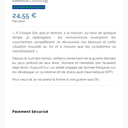
Référence
L20200259
Livraison 8/10 jours
24,55 €
Parution
«
À chaque fois que je rentrais à la maison, au bout de quelque
(1 avis)
temps, je replongeais : les reviviscences revenaient, les
cauchemars s’amplifiaient. Je découvrais ma blessure et cette
situation nouvelle au fur et à mesure que les symptômes se
manifestaient.
»
Depuis la nuit des temps, certains reviennent de la guerre blessés
au plus profond de leur âme. Homère et Hérodote s’en faisaient
déjà l’écho. Aujourd’hui, un soldat engagé par l’armée française sur
dix développe un syndrome dit de stress post-traumatique (SPT).
Pour ceux-là, la vie prend la forme d’une guerre sans fin.
Paiement Sécurisé