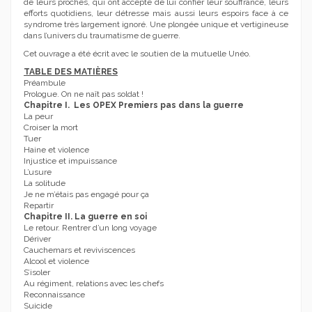
de leurs proches, qui ont accepté de lui confier leur souffrance, leurs
efforts quotidiens, leur détresse mais aussi leurs espoirs face à ce
syndrome très largement ignoré. Une plongée unique et vertigineuse
dans l’univers du traumatisme de guerre.
Cet ouvrage a été écrit avec le soutien de la mutuelle Unéo.
TABLE DES MATIÈRES
Préambule
Prologue. On ne naît pas soldat !
Chapitre I. Les OPEX Premiers pas dans la guerre
La peur
Croiser la mort
Tuer
Haine et violence
Injustice et impuissance
L’usure
La solitude
Je ne m’étais pas engagé pour ça
Repartir
Chapitre II. La guerre en soi
Le retour. Rentrer d’un long voyage
Dériver
Cauchemars et reviviscences
Alcool et violence
S’isoler
Au régiment, relations avec les chefs
Reconnaissance
Suicide