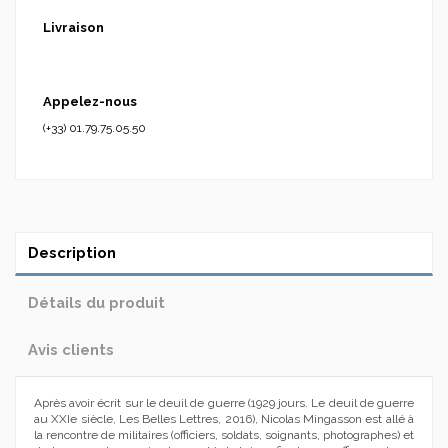
Livraison
Appelez-nous
(+33) 01.79.75.05.50
Description
Détails du produit
Avis clients
Après avoir écrit sur le deuil de guerre (1929 jours. Le deuil de guerre
au XXIe siècle, Les Belles Lettres, 2016), Nicolas Mingasson est allé à
la rencontre de militaires (officiers, soldats, soignants, photographes) et