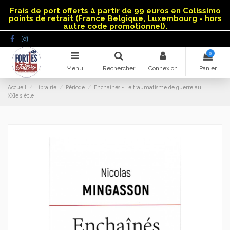
Panneau de gestion des cookies
Frais de port offerts à partir de 99 euros en Colissimo
points de retrait (France Belgique, Luxembourg - hors
autre code promotionnel).
0
Menu
Rechercher
Connexion
Panier
Accueil
Librairie
Période
Enchaînés - Le traumatisme de guerre au
XXIe siècle