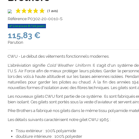
Référence
P0302-20-0010-S
Livraison 8/10 jours
115,83 €
(1 avis)
Parution
CWU - Le début des vêtements fonctionnels modernes.
L'abréviation signifie
Cold Weather Uniform
. Il s'agit d'un système
l'U.S. Air Force afin de mieux protéger leurs pilotes. Garder le personne
lors des vols à haute altitude et sur les bases aériennes isolées. Penda
naturelles pour garder les pilotes au chaud. À la fin des années 1
nouvelles formes d'isolation avec des fibres techniques. Les gilets sont 
Les nouveaux gilets CWU font partie de ce système. Ils sont fabriqués en 
bien isolant. Ces gilets sont portés sous la veste d'aviateur et servent a
Pike Brothers a fabriqué nos gilets dans le même tissu polyamide matela
Les détails suivants caractérisent notre gilet CWU 1965 :
Tissu extérieur : 100% polyamide
doublure intérieure : 100% polyester