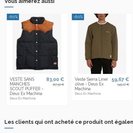
Vous aimerez aussi
-60%
-60%
83,00 €
59,67 €
VESTE SANS
Veste Sierra Liner
MANCHES
olive - Deus Ex
207,50 €
149,17 €
SCOUT PUFFER -
Machina
Deus Ex Machina
Deus Ex Machina
Deus Ex Machina
Les clients qui ont acheté ce produit ont égale