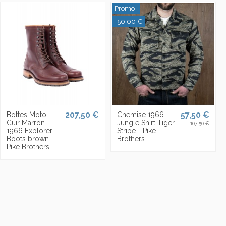
Promo !
-50,00 €
207,50 €
57,50 €
Bottes Moto
Chemise 1966
Cuir Marron
Jungle Shirt Tiger
107,50 €
1966 Explorer
Stripe - Pike
Boots brown -
Brothers
Pike Brothers