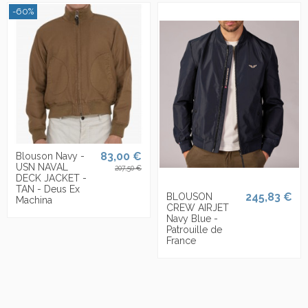
-60%
83,00 €
Blouson Navy -
USN NAVAL
207,50 €
DECK JACKET -
TAN - Deus Ex
245,83 €
BLOUSON
Machina
CREW AIRJET
Navy Blue -
Patrouille de
France