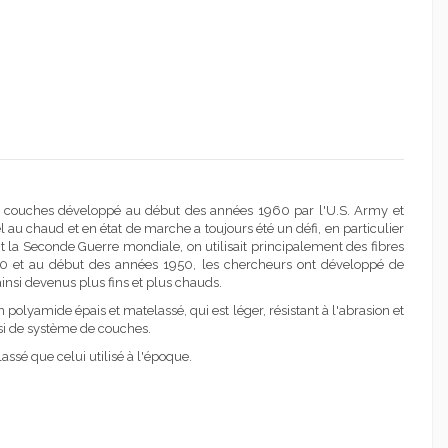
 de couches développé au début des années 1960 par l'U.S. Army et
l au chaud et en état de marche a toujours été un défi, en particulier
nt la Seconde Guerre mondiale, on utilisait principalement des fibres
940 et au début des années 1950, les chercheurs ont développé de
ainsi devenus plus fins et plus chauds.
polyamide épais et matelassé, qui est léger, résistant à l'abrasion et
insi de système de couches.
ssé que celui utilisé à l'époque.