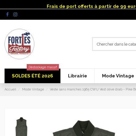
Frais de port offerts à partir de 99 e
Déstockage massif
SOLDES ÉTÉ 2026
Librairie
Mode Vintage
Accueil
Mode Vintage
Veste sans manches 1965 CWU Vest olive drab - Pike B