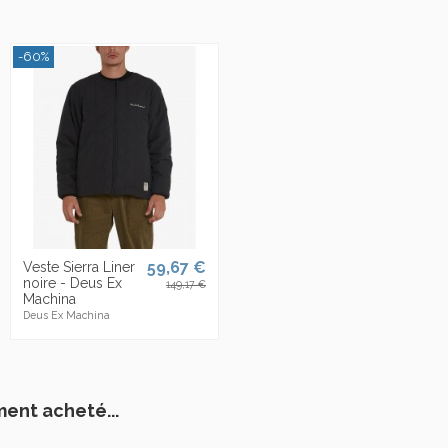
-60%
59,67 €
Veste Sierra Liner
noire - Deus Ex
149,17 €
Machina
Deus Ex Machina
ment acheté...