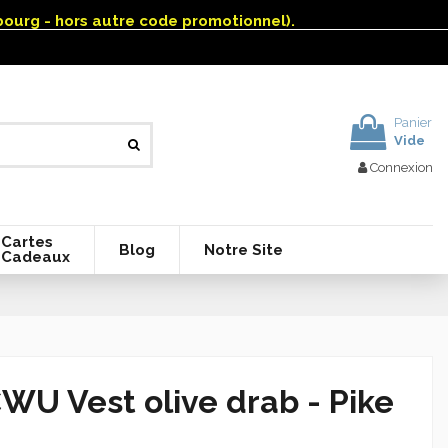
mbourg - hors autre code promotionnel).
Panier
Vide
Connexion
Cartes
Blog
Notre Site
Cadeaux
WU Vest olive drab - Pike