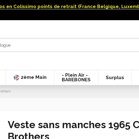
uros en Colissimo points de retrait (France Belgique, Luxe
- Plein Air -
2ème Main
Surplus
BAREBONES
rothers
Veste sans manches 1965 C
Brothers