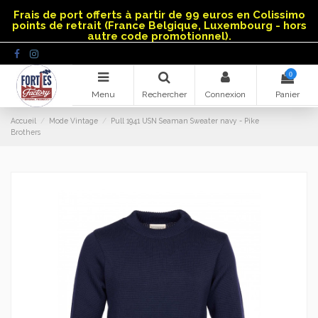
Panneau de gestion des cookies
Frais de port offerts à partir de 99 euros en Colissimo
points de retrait (France Belgique, Luxembourg - hors
autre code promotionnel).
0
Menu
Rechercher
Connexion
Panier
Accueil
Mode Vintage
Pull 1941 USN Seaman Sweater navy - Pike
Brothers