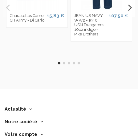
15,83 €
107,50 €
Chaussettes Camo
JEAN US NAVY
CH Army - Di Carlo
WW2 - 1940
USN Dungarees
10oz indigo -
Pike Brothers
Actualité
Notre société
Votre compte