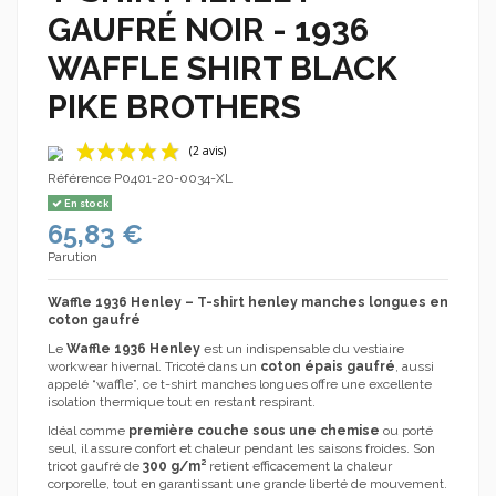
GAUFRÉ NOIR - 1936
WAFFLE SHIRT BLACK
PIKE BROTHERS
Référence
P0401-20-0034-XL
En stock
65,83 €
Parution
Waffle 1936 Henley – T-shirt henley manches longues en
coton gaufré
Le
Waffle 1936 Henley
est un indispensable du vestiaire
(2 avis)
workwear hivernal. Tricoté dans un
coton épais gaufré
, aussi
appelé “waffle”, ce t-shirt manches longues offre une excellente
isolation thermique tout en restant respirant.
Idéal comme
première couche sous une chemise
ou porté
seul, il assure confort et chaleur pendant les saisons froides. Son
tricot gaufré de
300 g/m²
retient efficacement la chaleur
corporelle, tout en garantissant une grande liberté de mouvement.