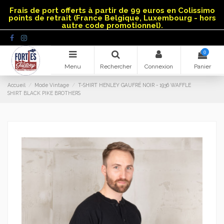
Panneau de gestion des cookies
Frais de port offerts à partir de 99 euros en Colissimo
points de retrait (France Belgique, Luxembourg - hors
autre code promotionnel).
0
Menu
Rechercher
Connexion
Panier
Accueil
Mode Vintage
T-SHIRT HENLEY GAUFRÉ NOIR - 1936 WAFFLE
SHIRT BLACK PIKE BROTHERS