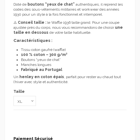
Doté de
boutons “yeux de chat”
authentiques, il reprend les
codes des sous-vêtements militaires et workwear des années
1930 pour un style à la fois fonctionnel et intemporel.
⚠️
Conseil taille :
le Waffle 1936 taille grand. Pour une coupe
ajustée près du corps, nous vous recommandons de choisir
une
taille en dessous
de votre taille habituelle.
Caractéristiques :
Tissu coton gaufré (waffle)
100 % coton – 300 g/m²
Boutons “yeux de chat”
Manches longues
Fabriqué au Portugal
Un
henley en coton épais
, parfait pour rester au chaud tout
l’hiver avec style et authenticité.
Taille
Paiement Sécurisé