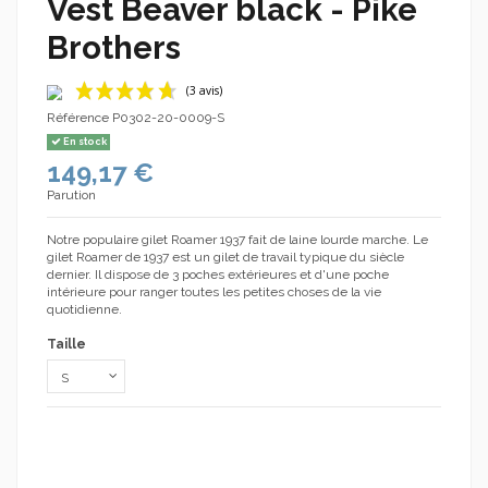
Vest Beaver black - Pike
Brothers
Référence
P0302-20-0009-S
En stock
149,17 €
Parution
Notre populaire gilet Roamer 1937 fait de laine lourde marche. Le
gilet Roamer de 1937 est un gilet de travail typique du siècle
dernier. Il dispose de 3 poches extérieures et d'une poche
(3 avis)
intérieure pour ranger toutes les petites choses de la vie
quotidienne.
Taille