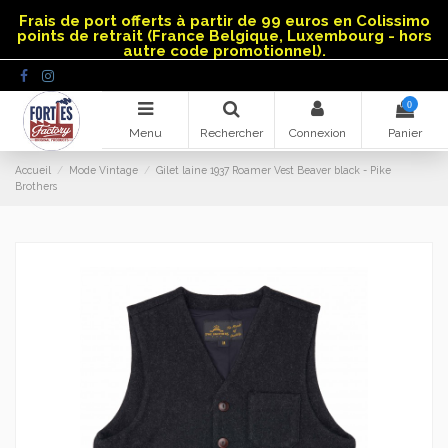
Panneau de gestion des cookies
Frais de port offerts à partir de 99 euros en Colissimo
points de retrait (France Belgique, Luxembourg - hors
autre code promotionnel).
0
Menu
Rechercher
Connexion
Panier
Accueil
Mode Vintage
Gilet laine 1937 Roamer Vest Beaver black - Pike
Brothers