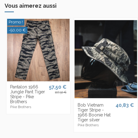
Vous aimerez aussi
Promo !
-50,00 €
57,50 €
Pantalon 1966
Jungle Pant Tiger
107,50 €
Stripe - Pike
Brothers
40,83 €
Bob Vietnam
Pike Brothers
Tiger Stripe -
1966 Boonie Hat
Tiger silver
Pike Brothers