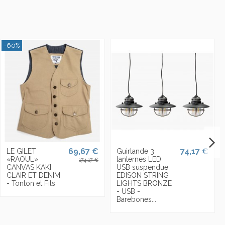
-60%
69,67 €
74,17 €
LE GILET
Guirlande 3
«RAOUL»
lanternes LED
174,17 €
CANVAS KAKI
USB suspendue
CLAIR ET DENIM
EDISON STRING
- Tonton et Fils
LIGHTS BRONZE
- USB -
Barebones...