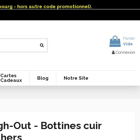
mbourg - hors autre code promotionnel).
Panier
Vide
Connexion
Cartes
Blog
Notre Site
Cadeaux
-Out - Bottines cuir
thers