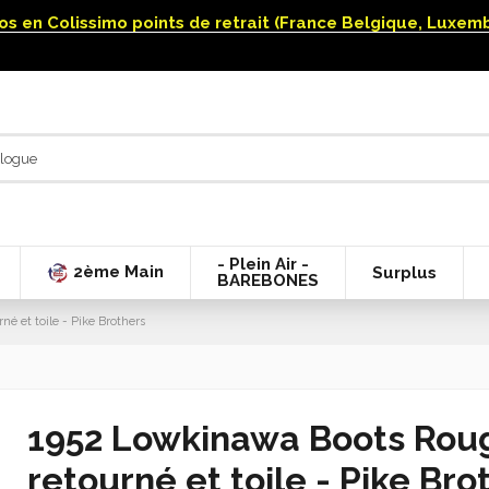
uros en Colissimo points de retrait (France Belgique, Luxe
- Plein Air -
2ème Main
Surplus
BAREBONES
é et toile - Pike Brothers
1952 Lowkinawa Boots Rough
retourné et toile - Pike Bro