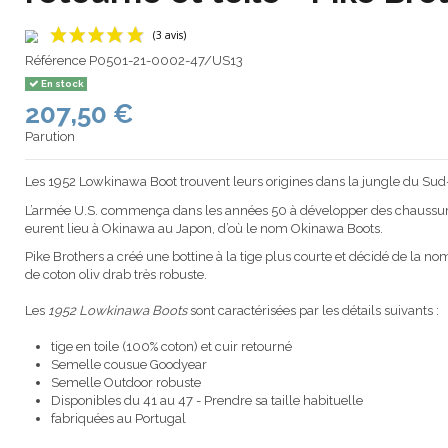
Référence
P0501-21-0002-47/US13
En stock
207,50 €
(3 avis)
Parution
Les 1952 Lowkinawa Boot trouvent leurs origines dans la jungle du Sud-
L’armée U.S. commença dans les années 50 à développer des chaussur
eurent lieu à Okinawa au Japon, d’où le nom Okinawa Boots.
Pike Brothers a créé une bottine à la tige plus courte et décidé de la 
de coton oliv drab très robuste.
Les
1952 Lowkinawa Boots
sont caractérisées par les détails suivants :
tige en toile (100% coton) et cuir retourné
Semelle cousue Goodyear
Semelle Outdoor robuste
Disponibles du 41 au 47 - Prendre sa taille habituelle
fabriquées au Portugal