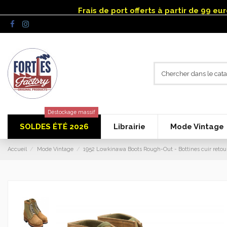
Panneau de gestion des cookies
Frais de port offerts à partir de 99 e
Déstockage massif
SOLDES ÉTÉ 2026
Librairie
Mode Vintage
Accueil
Mode Vintage
1952 Lowkinawa Boots Rough-Out - Bottines cuir retourn