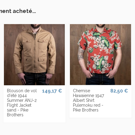
ment acheté...
149,17 €
82,50 €
Blouson de vol
Chemise
d'été 1944
Hawaienne 1947
Summer ANJ-2
Albert Shirt
Flight Jacket
Pulemoku red -
sand - Pike
Pike Brothers
Brothers