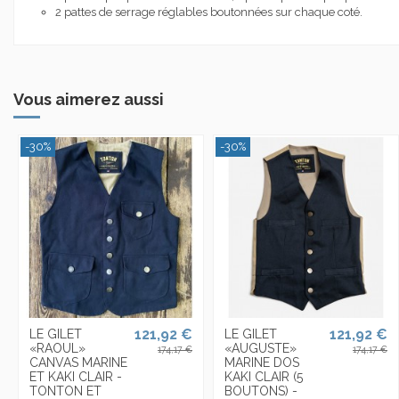
2 pattes de serrage réglables boutonnées sur chaque coté.
Vous aimerez aussi
-30%
-30%
121,92 €
121,92 €
LE GILET
LE GILET
«RAOUL»
«AUGUSTE»
174,17 €
174,17 €
CANVAS MARINE
MARINE DOS
ET KAKI CLAIR -
KAKI CLAIR (5
TONTON ET
BOUTONS) -