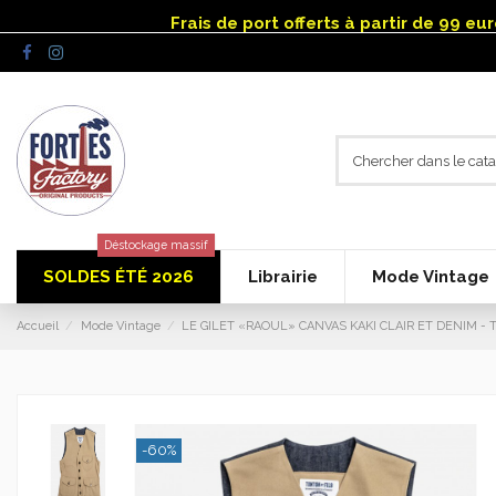
Panneau de gestion des cookies
Frais de port offerts à partir de 99 e
Déstockage massif
SOLDES ÉTÉ 2026
Librairie
Mode Vintage
Accueil
Mode Vintage
LE GILET «RAOUL» CANVAS KAKI CLAIR ET DENIM - To
-60%