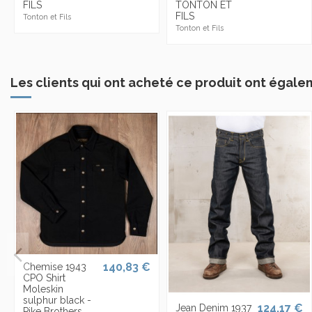
FILS
TONTON ET
FILS
Tonton et Fils
Tonton et Fils
Les clients qui ont acheté ce produit ont égale
140,83 €
Chemise 1943
CPO Shirt
Moleskin
sulphur black -
124,17 €
Jean Denim 1937
Pike Brothers