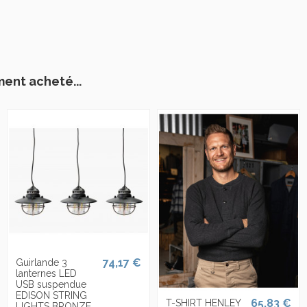
ment acheté...
74,17 €
Guirlande 3
lanternes LED
USB suspendue
EDISON STRING
65,83 €
T-SHIRT HENLEY
LIGHTS BRONZE