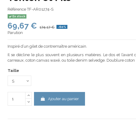
Référence
TF-AR01274-S
En stock
69,67 €
174,17 €
-60%
Parution
Inspiré d’un gilet de contremaître américain.
Il se décline le plus souvent en plusieurs matières. Le dos et l’avant 
carreaux, coton canvas waxé, ou toile denim selvedge. Doublure coton p
Taille
Ajouter au panier