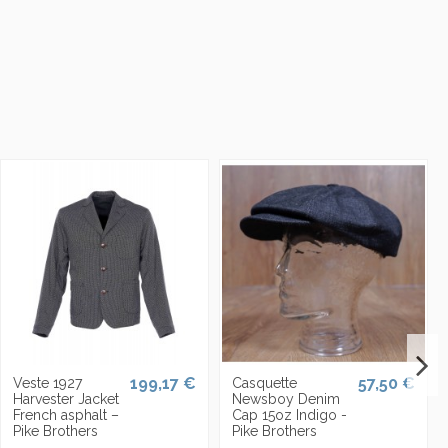
199,17 €
57,50 €
Veste 1927
Casquette
Harvester Jacket
Newsboy Denim
French asphalt –
Cap 15oz Indigo -
Pike Brothers
Pike Brothers