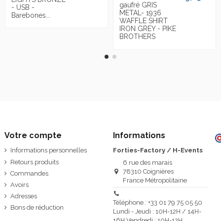
gaufré GRIS
- USB -
METAL- 1936
Barebones...
WAFFLE SHIRT
IRON GREY - PIKE
BROTHERS
Votre compte
Informations
Informations personnelles
Forties-Factory / H-Events
Retours produits
6 rue des marais
78310 Coignières
Commandes
France Métropolitaine
Avoirs
Adresses
Téléphone : +33 01 79 75 05 50
Bons de réduction
Lundi - Jeudi : 10H-12H / 14H-
16H Vendredi : 10H-12H