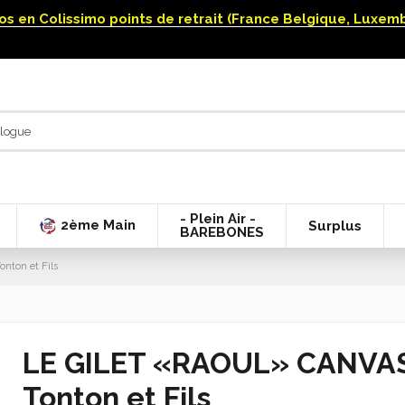
uros en Colissimo points de retrait (France Belgique, Luxe
- Plein Air -
2ème Main
Surplus
BAREBONES
nton et Fils
LE GILET «RAOUL» CANVAS 
Tonton et Fils