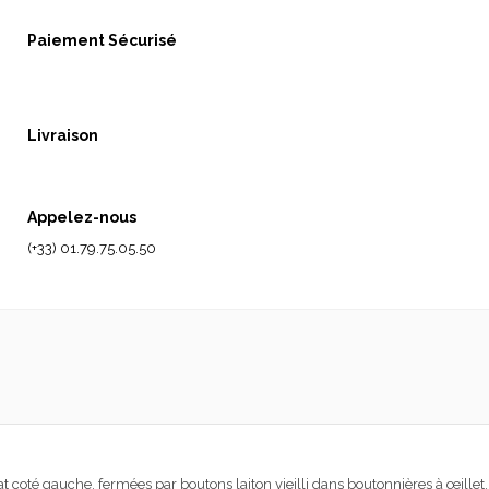
Paiement Sécurisé
Livraison
Appelez-nous
(+33) 01.79.75.05.50
t coté gauche, fermées par boutons laiton vieilli dans boutonnières à œillet.