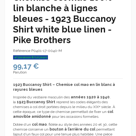
lin blanche à lignes
bleues - 1923 Buccanoy
Shirt white blue linen -
Pike Brothers
Référence
P0401-17-0040-M
Livraison 8/10 jours
99,17 €
Parution
1923 Buccanoy Shirt – Chemise col mao en lin blanc à
rayures bleues
Inspirée du vestiaire masculin des
années 1920 à 1940
,
la
1923 Buccanoy Shirt
reprend les codes élégants des
chemises à col droit portées depuis le milieu du XIXᵉ siècle. À
cette époque, ce type de chemise permettait de fixer un
col
amovible amidonné
pour les occasions formelles.
Dotée d’un
col mao
, fidèle au style des années 20 et 30, cette
chemise conserve un
bouton à l’arrière du col
permettant
l’ajout d’un faux col pour une tenue plus habillée. Une pièce