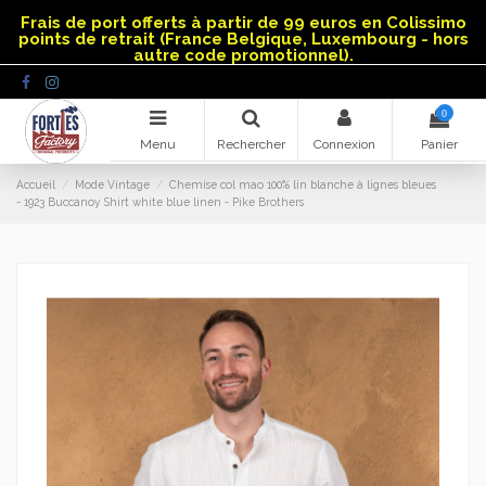
Panneau de gestion des cookies
Frais de port offerts à partir de 99 euros en Colissimo
points de retrait (France Belgique, Luxembourg - hors
autre code promotionnel).
0
Menu
Rechercher
Connexion
Panier
Accueil
Mode Vintage
Chemise col mao 100% lin blanche à lignes bleues
- 1923 Buccanoy Shirt white blue linen - Pike Brothers