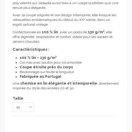
polyvalente qui s’adapte aussi bien à un usage quotidien qu’à une
tenue plus élégante.
Avec sa coupe soignée et son design intemporel, elle évoque les
silhouettes emblématiques du début du XXᵉ siècle, dans un
esprit sartorial vintage.
Confectionnée en
100 % lin
, avec un poids de
130 g/m²
, elle
offre légèreté, respirabilité et confort, idéale pour les soirées et
saisons chaudes.
Caractéristiques :
100 % lin – 130 g/m²
Col mao avec bouton pour col amovible
Coupe étroite près du corps
Boutonnage sur toute la longueur
Fabriquée au Portugal
Une
chemise en lin élégante et intemporelle
, directement
inspirée du style des années 20 et 30.
Taille