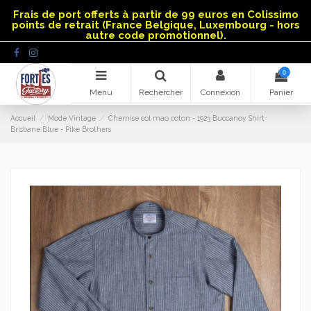
Panneau de gestion des cookies
Frais de port offerts à partir de 99 euros en Colissimo
points de retrait (France Belgique, Luxembourg - hors
autre code promotionnel).
0
Menu
Rechercher
Connexion
Panier
Accueil
Mode Vintage
Chemise col mao coton - 1923 Buccanoy Shirt
Brisbane Blue - Pike Brothers