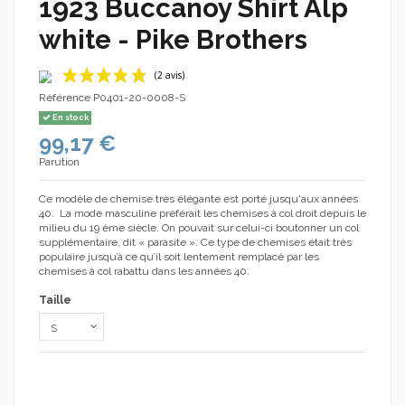
1923 Buccanoy Shirt Alp
white - Pike Brothers
Référence
P0401-20-0008-S
En stock
99,17 €
Parution
Ce modèle de chemise très élégante est porté jusqu'aux années
40. La mode masculine préférait les chemises à col droit depuis le
milieu du 19 ème siècle. On pouvait sur celui-ci boutonner un col
(2 avis)
supplémentaire, dit « parasite ». Ce type de chemises était très
populaire jusqu’à ce qu’il soit lentement remplacé par les
chemises à col rabattu dans les années 40.
Taille