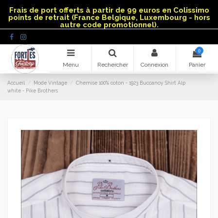
Panneau de gestion des cookies
Frais de port offerts à partir de 99 euros en Colissimo
points de retrait (France Belgique, Luxembourg - hors
autre code promotionnel).
0
Menu
Rechercher
Connexion
Panier
Accueil
Mode Vintage
Chemise 100% coton - 1923 Buccanoy Shirt Alp
white - Pike Brothers