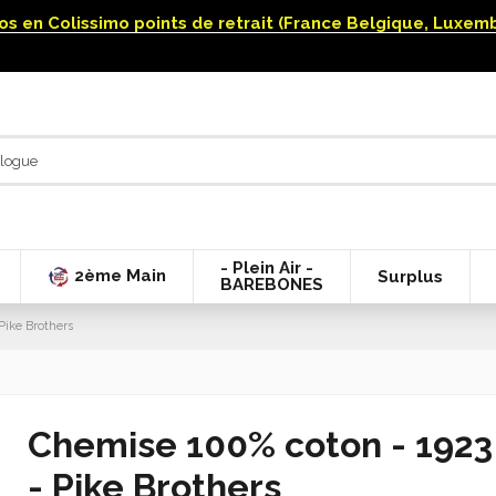
uros en Colissimo points de retrait (France Belgique, Luxe
- Plein Air -
2ème Main
Surplus
BAREBONES
Pike Brothers
Chemise 100% coton - 1923 
- Pike Brothers