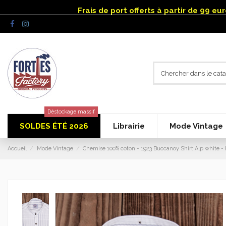
Panneau de gestion des cookies
Frais de port offerts à partir de 99 e
Déstockage massif
SOLDES ÉTÉ 2026
Librairie
Mode Vintage
Accueil
Mode Vintage
Chemise 100% coton - 1923 Buccanoy Shirt Alp white - 