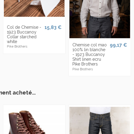
15,83 €
Col de Chemise -
1923 Buccanoy
Collar starched
white
99,17 €
Chemise col mao
Pike Brothers
100% lin blanche
- 1923 Buccanoy
Shirt linen ecru
Pike Brothers
Pike Brothers
ment acheté...