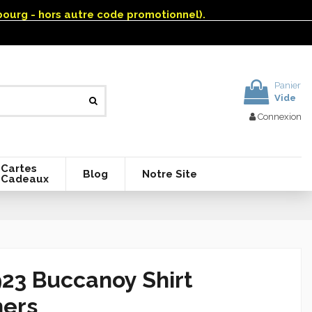
mbourg - hors autre code promotionnel).
Panier
Vide
Connexion
Cartes
Blog
Notre Site
Cadeaux
23 Buccanoy Shirt
hers