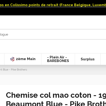
uros en Colissimo points de retrait (France Belgique, Luxe
- Plein Air -
2ème Main
Surplus
BAREBONES
 Blue - Pike Brothers
Chemise col mao coton - 19
Beaumont Blue - Pike Brot