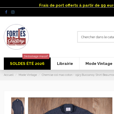
Panneau de gestion des cookies
Frais de port offerts à partir de 99 e
Déstockage massif
SOLDES ÉTÉ 2026
Librairie
Mode Vintage
Accueil
Mode Vintage
Chemise col mao coton - 1923 Buccanoy Shirt Beaumont