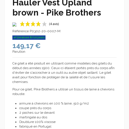
Hauler Vest Upland
brown - Pike Brothers
Référence
P0302-20-0007-M
Livraison 8/10 jours
149,17 €
Parution
Ce gilet a été produit en utilisant comme modèles des gilets du
début des années 1900. Ceux-ci étaient portés près du corps afin
d'éviter de s'accrocher à un outil ou autre objet saillant. Le gilet
(4 avis)
avait pour fonction de protéger de la saleté et de l'usure les
chemises.
Pour ce gilet, Pike Brothers a utilisé un tissus de laine à chevrons
robuste.
armure à chevrons en 100 % laine, 510 g/m2
coupe près du corps
2 poches sur le devant
martingale au dos
Doublure 100% viscose
fabriqué en Portugal