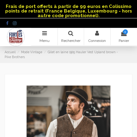
Panneau de gestion des cookies
Frais de port offerts à partir de 99 euros en Colissimo
points de retrait (France Belgique, Luxembourg - hors
autre code promotionnel).
0
Menu
Rechercher
Connexion
Panier
Accueil
Mode Vintage
Gilet en laine 1905 Hauler Vest Upland brown -
Pike Brothers