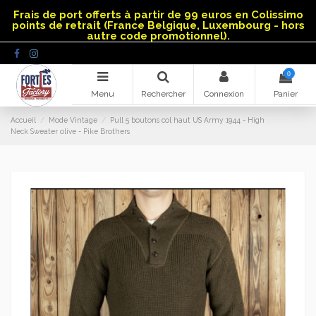
Panneau de gestion des cookies
Frais de port offerts à partir de 99 euros en Colissimo
points de retrait (France Belgique, Luxembourg - hors
autre code promotionnel).
0
Menu
Rechercher
Connexion
Panier
Accueil
Mode Vintage
Pull 5 boutons col haut US Army 1944 - High
Neck Sweater olive - Pike Brothers