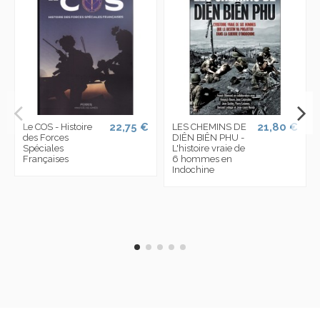
22,75 €
21,80 €
Le COS - Histoire
LES CHEMINS DE
des Forces
DIÊN BIÊN PHU -
Spéciales
L'histoire vraie de
Françaises
6 hommes en
Indochine