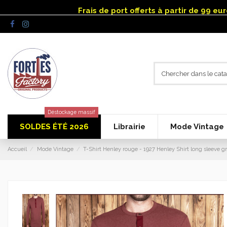
Panneau de gestion des cookies
Frais de port offerts à partir de 99 e
Déstockage massif
SOLDES ÉTÉ 2026
Librairie
Mode Vintage
Accueil
Mode Vintage
T-Shirt Henley rouge - 1927 Henley Shirt long sleeve gr