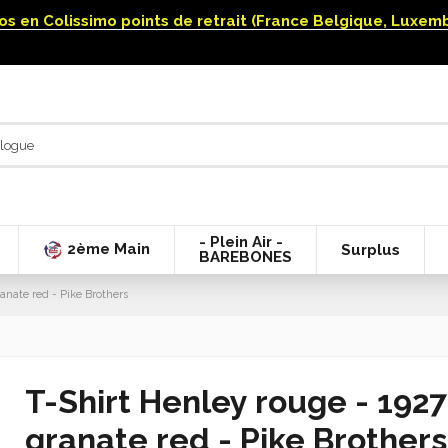
uros en Colissimo points de retrait (France Belgique, Luxe
- Plein Air -
2ème Main
Surplus
BAREBONES
anate red - Pike Brothers
T-Shirt Henley rouge - 1927
granate red - Pike Brothers