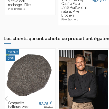
sleeve ecru
Gaufré Ecru -
melange- Pike...
1936 Waffle Shirt
Pike Brothers
natural Pike
Brothers
Pike Brothers
Les clients qui ont acheté ce produit ont égale
Promo !
-30%
57,75 €
Casquette
Hatteras Wool
82,50 €