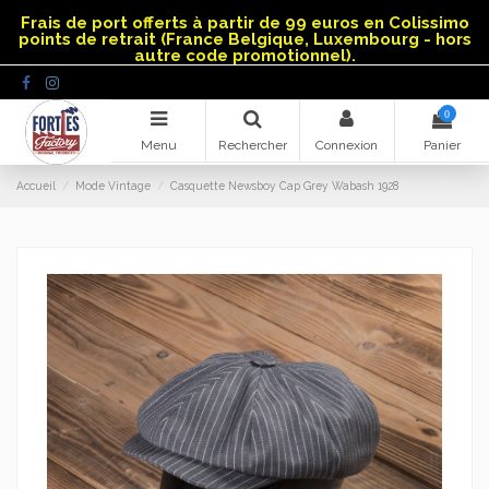
Panneau de gestion des cookies
Frais de port offerts à partir de 99 euros en Colissimo
points de retrait (France Belgique, Luxembourg - hors
autre code promotionnel).
0
Menu
Rechercher
Connexion
Panier
Accueil
Mode Vintage
Casquette Newsboy Cap Grey Wabash 1928