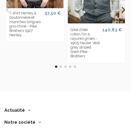
57,50 €
T-shirt Henley à
boutonnière et
manches longues
gris chiné - Pike
140,83 €
Gilet d'été
Brothers 1927
coton/lin à
Henley...
rayures grises -
1905 Hauler Vest
grey striped
linen Pike
Brothers
Actualité
Notre société