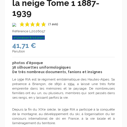
la neige Tome 1 1887-
1939
Référence
L2026057
Livraison 8/10 jours
41,71 €
Parution
photos d’époque
36 silhouettes uniformologiques
De très nombreux documents, fanions et insignes
(1 avis)
Le 159e RIA est le régiment emblématique des Hautes-Alpes. Sa
présence à Briançon, de 1890 à 1994, a laissé une très forte
empreinte dans les mémoires et le paysage. De nombreuses
familles ont eu un, ou plusieurs, membres qui sont passés dans
ses rangs, en y laissant parfois la vie.
Depuis la fin du XIXe siècle, le 159e RIA a participé à la conquête
de la montagne, au développement du ski, à l’organisation du Ier
concours international de ski en France, à la vie locale et à
l’aménagement du territoire.