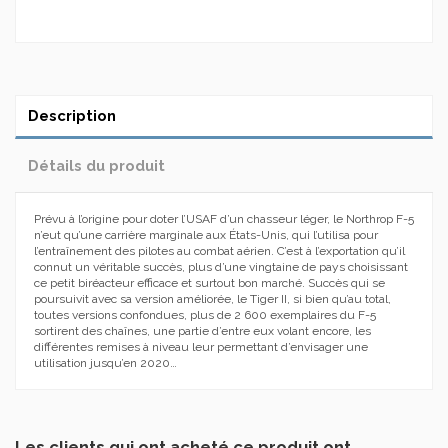
Description
Détails du produit
Prévu à l’origine pour doter l’USAF d’un chasseur léger, le Northrop F-5
n’eut qu’une carrière marginale aux États-Unis, qui l’utilisa pour
l’entraînement des pilotes au combat aérien. C’est à l’exportation qu’il
connut un véritable succès, plus d’une vingtaine de pays choisissant
ce petit biréacteur efficace et surtout bon marché. Succès qui se
poursuivit avec sa version améliorée, le Tiger II, si bien qu’au total,
toutes versions confondues, plus de 2 600 exemplaires du F-5
sortirent des chaînes, une partie d’entre eux volant encore, les
différentes remises à niveau leur permettant d’envisager une
utilisation jusqu’en 2020…
Les clients qui ont acheté ce produit ont