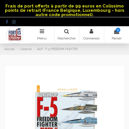
Panneau de gestion des cookies
Frais de port offerts à partir de 99 euros en Colissimo
points de retrait (France Belgique, Luxembourg - hors
autre code promotionnel).
0
Menu
Rechercher
Connexion
Panier
Accueil
Librairie
A&P - F-5 FREEDOM FIGHTER