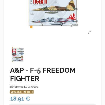
A&P - F-5 FREEDOM
FIGHTER
Référence
L20170104
Rupture de stock
18,91 €