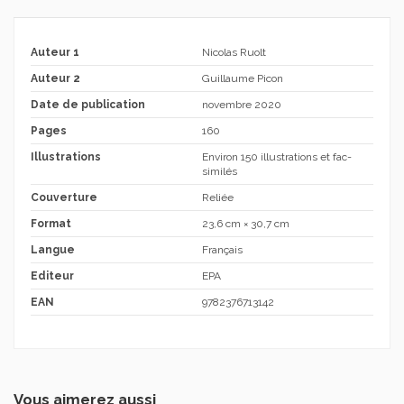
Auteur 1
Nicolas Ruolt
Auteur 2
Guillaume Picon
Date de publication
novembre 2020
Pages
160
Illustrations
Environ 150 illustrations et fac-
similés
Couverture
Reliée
Format
23,6 cm × 30,7 cm
Langue
Français
Editeur
EPA
EAN
9782376713142
Vous aimerez aussi