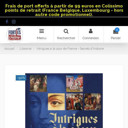
Panneau de gestion des cookies
Frais de port offerts à partir de 99 euros en Colissimo
points de retrait (France Belgique, Luxembourg - hors
autre code promotionnel).
0
Menu
Rechercher
Connexion
Panier
Accueil
Librairie
Intrigues à la cour de France - Secrets d'histoire
-50%