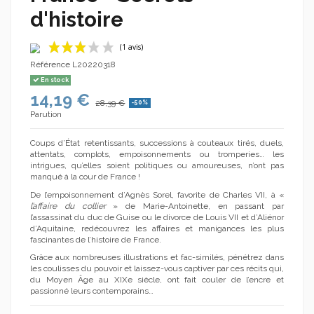
d'histoire
Référence
L20220318
En stock
14,19 €
28,39 €
-50%
Parution
Coups d’État retentissants, successions à couteaux tirés, duels,
attentats, complots, empoisonnements ou tromperies… les
(1 avis)
intrigues, qu’elles soient politiques ou amoureuses, n’ont pas
manqué à la cour de France !
De l’empoisonnement d’Agnès Sorel, favorite de Charles VII, à «
l’affaire du collier
» de Marie-Antoinette, en passant par
l’assassinat du duc de Guise ou le divorce de Louis VII et d’Aliénor
d’Aquitaine, redécouvrez les affaires et manigances les plus
fascinantes de l’histoire de France.
Grâce aux nombreuses illustrations et fac-similés, pénétrez dans
les coulisses du pouvoir et laissez-vous captiver par ces récits qui,
du Moyen Âge au XIXe siècle, ont fait couler de l’encre et
passionné leurs contemporains…