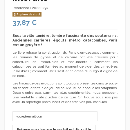
Référence
L20220297
Rupture de stock
37,87 €
Sous la ville lumière, l’ombre fascinante des souterrains.
Anciennes carrières, égouts, métro, catacombes, Paris
est un gruyère !
Le livre retrace la construction du Paris d’en-dessous : comment
les terrains de gypse et de calcaire ont été creusés pour
construire les immeubles et monuments ; comment les
catacombes se sont formées au moment de vider des cimetières
insalubres ; comment Paris s’est enfin dotée d’un égout digne de
ce nom…
Les traces de ces évolutions sont toujours présentes dans le sous-
sol et sont le terrain de jeu de ceux que l’on appelle les cataphiles.
Deux d’entre eux, parmi les plus expérimentés, nous proposent
une véritable visite guidée de ce que l’on trouve sous nos pas
avec un reportage photo inédit et des archives peu connues.