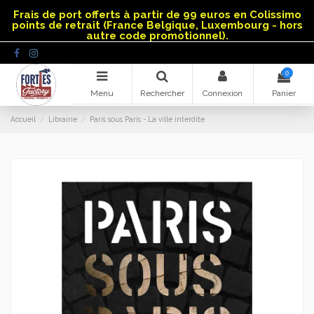
Panneau de gestion des cookies
Frais de port offerts à partir de 99 euros en Colissimo
points de retrait (France Belgique, Luxembourg - hors
autre code promotionnel).
0
Menu
Rechercher
Connexion
Panier
Accueil
Librairie
Paris sous Paris - La ville interdite