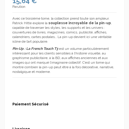
15,64 €
Parution
Avec ce troisième tome, la collection prend toute son ampleur.
(1 avis)
Patrick Hitte explore la
souplesse incroyable de la pin-up
,
capable de traverser les styles, les supports et les univers :
couvertures de livres, magazines, comics, publicité, affiches,
calendriers, cartes postales… La pin-up devient ici une véritable
icône de l’art populaire.
Pin-Up : La French Touch T3
est un volume particulièrement
intéressant pour les clients sensibles à l’histoire visuelle, au
graphisme publicitaire, à la BD, aux affiches anciennes et aux
images qui ont marqué l’imaginaire collectif. C’est un tome qui
montre combien la pin-up peut être à la fois décorative, narrative,
nostalgique et moderne.
Paiement Sécurisé
Livraison