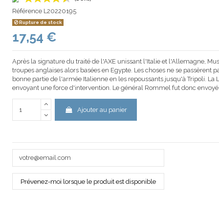
Référence
L20220195
Rupture de stock
17,54 €
(2 avis)
Après la signature du traité de l'AXE unissant l'Italie et l'Allemagne, Mus
troupes anglaises alors basées en Egypte. Les choses ne se passèrent 
bonne partie de l'armée Italienne en les repoussants jusqu'à Tripoli. La 
envoyant une force d'intervention. Le général Rommel fut donc envoyé à
Ajouter au panier