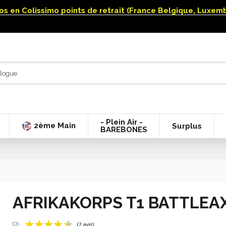
uros en Colissimo points de retrait (France Belgique, Luxe
- Plein Air -
2ème Main
Surplus
BAREBONES
AFRIKAKORPS T1 BATTLEAX