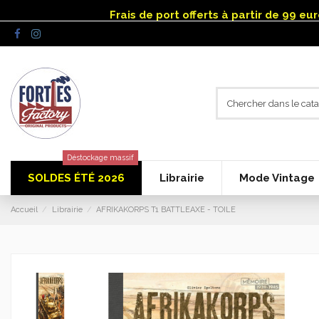
Panneau de gestion des cookies
Frais de port offerts à partir de 99 e
Déstockage massif
SOLDES ÉTÉ 2026
Librairie
Mode Vintage
Accueil
Librairie
AFRIKAKORPS T1 BATTLEAXE - TOILE