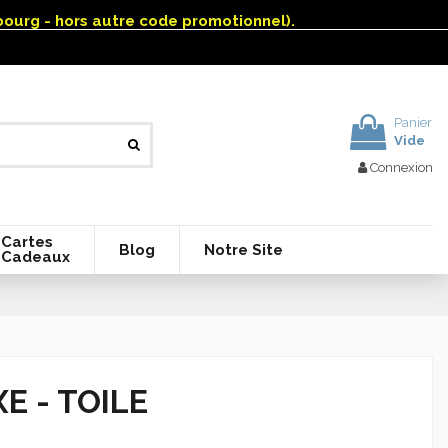
mbourg - hors autre code promotionnel).
Panier
Vide
Connexion
Cartes
Blog
Notre Site
Cadeaux
E - TOILE