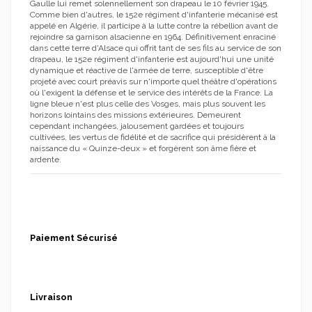
Gaulle lui remet solennellement son drapeau le 10 février 1945.
Comme bien d'autres, le 152e régiment d'infanterie mécanisé est
appelé en Algérie, il participe à la lutte contre la rébellion avant de
rejoindre sa garnison alsacienne en 1964. Définitivement enraciné
dans cette terre d'Alsace qui offrit tant de ses fils au service de son
drapeau, le 152e régiment d'infanterie est aujourd'hui une unité
dynamique et réactive de l'armée de terre, susceptible d'être
projeté avec court préavis sur n'importe quel théâtre d'opérations
où l'exigent la défense et le service des intérêts de la France. La
ligne bleue n'est plus celle des Vosges, mais plus souvent les
horizons lointains des missions extérieures. Demeurent
cependant inchangées, jalousement gardées et toujours
cultivées, les vertus de fidélité et de sacrifice qui présidèrent à la
naissance du « Quinze-deux » et forgèrent son âme fière et
ardente.
Paiement Sécurisé
Livraison