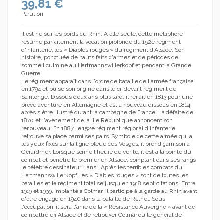
39,81 €
Parution
Il est né sur les bords du Rhin. A elle seule, cette métaphore
résume parfaitement la vocation profonde du 152e régiment
d'Infanterie, les « Diables rouges » du régiment d'Alsace. Son
histoire, ponctuée de hauts faits d'armes et de périodes de
sommeil culmine au Hartmannswillerkopf et pendant la Grande
Guerre.
Le régiment apparaît dans l'ordre de bataille de l'armée française
en 1794 et puise son origine dans le ci-devant régiment de
Saintonge. Dissous deux ans plus tard, il renait en 1813 pour une
brève aventure en Allemagne et est à nouveau dissous en 1814
après s'être illustré durant la campagne de France. La défaite de
1870 et l'avènement de la IIIe République annoncent son
renouveau. En 1887, le 152e régiment régional d'infanterie
retrouve sa place parmi ses pairs. Symbole de cette armée qui a
les yeux fixés sur la ligne bleue des Vosges, il prend garnison à
Gerardmer. Lorsque sonne l'heure de vérité, il est à la pointe du
combat et pénètre le premier en Alsace, comptant dans ses rangs
le célèbre dessinateur Hansi. Après les terribles combats du
Hartmannswillerkopf, les « Diables rouges » sont de toutes les
batailles et le régiment totalise jusqu'en 1918 sept citations. Entre
1919 et 1939, implanté à Colmar, il participe à la garde au Rhin avant
d'être engagé en 1940 dans la bataille de Réthel. Sous
l'occupation, il sera l'âme de la « Résistance Auvergne » avant de
combattre en Alsace et de retrouver Colmar où le général de