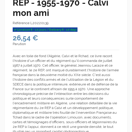
REP - 1955-1970 - Calvi
mon ami
Référence
L20220139
Livraison 8 - 10 jours / Delivery 8 - 10 days
26,54 €
Parution
Avec en toile de fond l'Algérie, Calvi et le Rchad, ce livre racont
l'histoire d'un officier et du régiment qu'il commanda de juillet
1967 à juillet 1970. Cet officier, le général Jeannou Lacaze et ce
régiment, le 2e REP, ont marqué durablement l'histoire de l'armée
française dans la deuxième moitié du XXe siècle. C'est aussi
l'histoire des conflits armés et de l'utilisation de la Légion et du
SDECE dans la politique intérieure, extérieure et de défense de la
France sur le continent africain de 1955 à 1970. Une approche
chronologique précise de l'intéraction entre les décisions du
politique et leurs conséquences surle comportement de
l'encadrement militaire en Algérie, une relation détaillée de la vie
régimentaire du 2e REP à Calvi et un développement politique,
diplomatique et militaire très fouillé de l'inervention Française au
Tchad dans le cadre de l'opération Limousin, avec documents,
cartes et témoignages d'officiers, sous-officiers et légionnaires du
2e REP à l'appui, donnent à ce récit une grande densité, le tout
illustré par un important capital photographique.