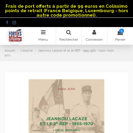
Panneau de gestion des cookies
Frais de port offerts à partir de 99 euros en Colissimo
points de retrait (France Belgique, Luxembourg - hors
autre code promotionnel).
0
Menu
Rechercher
Connexion
Panier
Accueil
Librairie
Jeannou Lacaze et le 2e REP - 1955-1970 - Calvi mon
ami