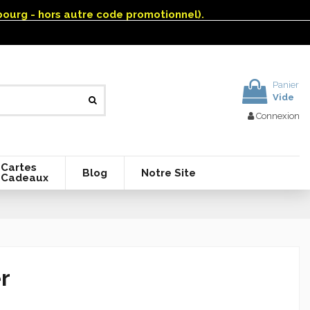
mbourg - hors autre code promotionnel).
Panier
Vide
Connexion
Cartes
Blog
Notre Site
Cadeaux
r