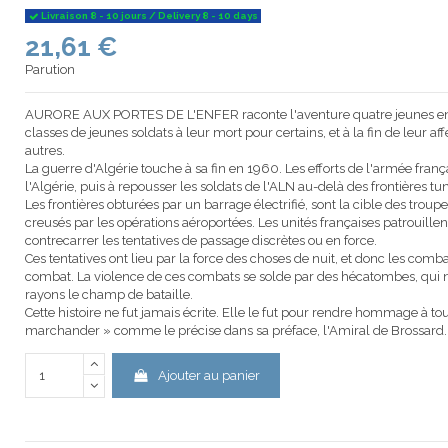
Livraison 8 - 10 jours / Delivery 8 - 10 days
21,61 €
Parution
AURORE AUX PORTES DE L'ENFER raconte l'aventure quatre jeunes engagé
classes de jeunes soldats à leur mort pour certains, et à la fin de leur a
autres.
La guerre d'Algérie touche à sa fin en 1960. Les efforts de l'armée frança
l'Algérie, puis à repousser les soldats de l'ALN au-delà des frontières 
Les frontières obturées par un barrage électrifié, sont la cible des trou
creusés par les opérations aéroportées. Les unités françaises patrouillent
contrecarrer les tentatives de passage discrètes ou en force.
Ces tentatives ont lieu par la force des choses de nuit, et donc les comb
combat. La violence de ces combats se solde par des hécatombes, qui 
rayons le champ de bataille.
Cette histoire ne fut jamais écrite. Elle le fut pour rendre hommage à t
marchander » comme le précise dans sa préface, l'Amiral de Brossard.
Ajouter au panier