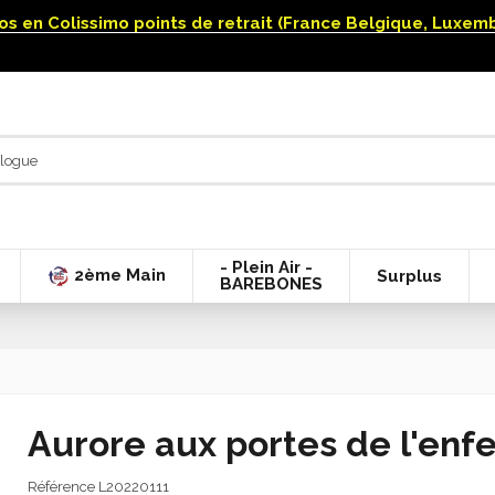
uros en Colissimo points de retrait (France Belgique, Luxe
- Plein Air -
2ème Main
Surplus
BAREBONES
Aurore aux portes de l'enfe
Référence
L20220111