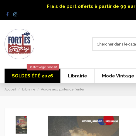
Panneau de gestion des cookies
Frais de port offerts à partir de 99 e
Déstockage massif
SOLDES ÉTÉ 2026
Librairie
Mode Vintage
Accueil
Librairie
Aurore aux portes de l'enfer