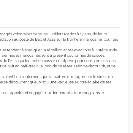
s volontaires dans les Fusiliers Marins à 17 ans, de leurs
ffectation au poste de Bab el Assa sur la frontière marocaine, pour les
ise tendant à éradiquer la rébellion et ses exactions à l'intérieur de
tunisiennes et marocaines sont à présent couronnés de succès.
pes de l'ALN qui tentent de passer en Algérie pour combler les vides
 de nuit en half-track, le long de ce réseau afin de découvrir, et de
ats n'ont lieu seulement que la nuit, ce qui augmente le stress du
ne se découvrent que lorsqu'une Radieuse Aurore éclaire de ses
ous ces appelés et engagés qui donnèrent « leur sang sans le