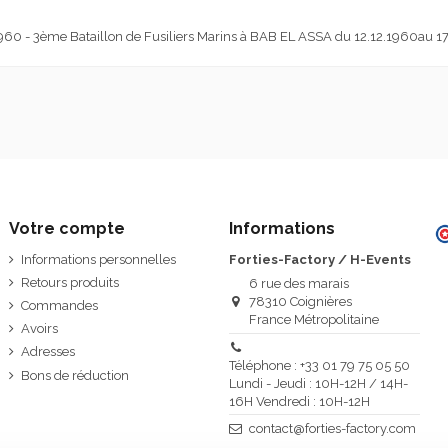
0 - 3ème Bataillon de Fusiliers Marins à BAB EL ASSA du 12.12.1960au 17.12.
Votre compte
Informations
Informations personnelles
Forties-Factory / H-Events
Retours produits
6 rue des marais
78310 Coignières
Commandes
France Métropolitaine
Avoirs
Adresses
Téléphone : +33 01 79 75 05 50
Bons de réduction
Lundi - Jeudi : 10H-12H / 14H-
16H Vendredi : 10H-12H
contact@forties-factory.com