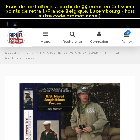
Panneau de gestion des cookies
Frais de port offerts à partir de 99 euros en Colissimo
points de retrait (France Belgique, Luxembourg - hors
autre code promotionnel).
0
Menu
Rechercher
Connexion
Panier
Accueil
Librairie
U.S. NAVY UNIFORMS IN WORLD WAR II : U.S. Naval
Amphibious Forces