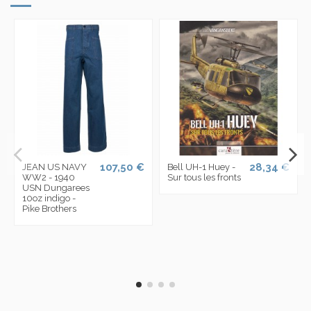
107,50 €
28,34 €
JEAN US NAVY
Bell UH-1 Huey -
WW2 - 1940
Sur tous les fronts
USN Dungarees
10oz indigo -
Pike Brothers