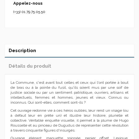
Appelez-nous
(+33) 01.79.75.05.50
Description
Détails du produit
La Commune, c'est avant tout celles et ceux qui l'ont portée à bout
de bras ou à la pointe du fusil, qu'ils soient mus par une soif de
justice sociale ou par un sentiment patriotique, ouvriers, artisans et
intellectuels, femmes et hommes, jeunes et vieux. Connus ou
inconnus. Qui sont-elles, comment sont-ils ?
Cet ouvrage redonne vie à ces héros oubliés, leur rend un visage (ou
à défaut leur en prête un) et illustre leur histoire, plurielle et
collective. Véritable enquête visuelle, il permet à la plume de Hugo
Rousselle et au pinceau de Dugudus de représenter cette révolution
à travers cinquante figures d'insurgés.
Ouvrage élégant, maquette soignée, papier offset. Lexique,