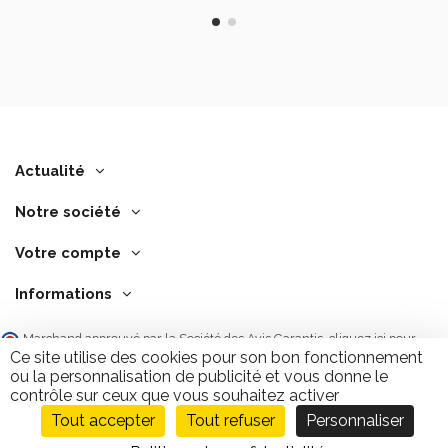
Actualité
Notre société
Votre compte
Informations
Marchand approuvé par la Société des Avis Garantis,
cliquez ici pour
vérifier
.
Ce site utilise des cookies pour son bon fonctionnement
ou la personnalisation de publicité et vous donne le
contrôle sur ceux que vous souhaitez activer
Tout accepter
Tout refuser
Personnaliser
Ajouter au panier
9.7
/10
2843 avis