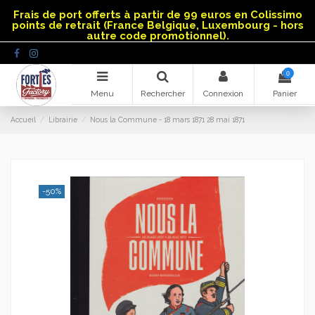
Panneau de gestion des cookies
Frais de port offerts à partir de 99 euros en Colissimo
points de retrait (France Belgique, Luxembourg - hors
autre code promotionnel).
0
Menu
Rechercher
Connexion
Panier
Accueil
Librairie
Nous la Commune - 18 mars 1871 28 mai 1871
-50%