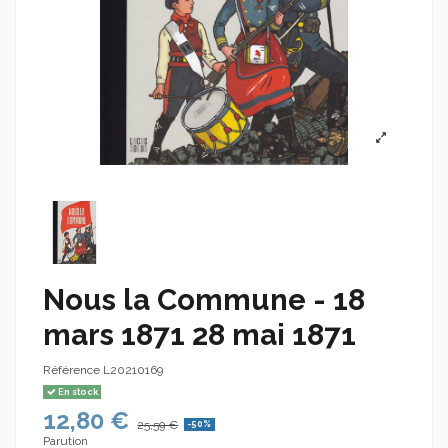
Nous la Commune - 18
mars 1871 28 mai 1871
Référence
L20210169
En stock
12,80 €
25,59 €
-50%
Parution