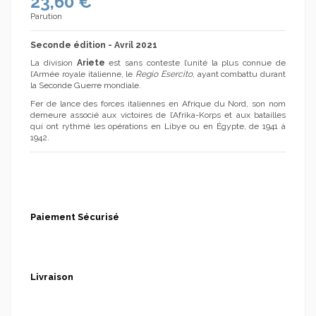
23,60 €
Parution
Seconde édition - Avril 2021
(1 avis)
La division
Ariete
est sans conteste l’unité la plus connue de
l’Armée royale italienne, le
Regio Esercito
, ayant combattu durant
la Seconde Guerre mondiale.
Fer de lance des forces italiennes en Afrique du Nord, son nom
demeure associé aux victoires de l’Afrika-Korps et aux batailles
qui ont rythmé les opérations en Libye ou en Égypte, de 1941 à
1942.
Paiement Sécurisé
Livraison