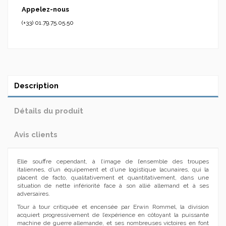
Appelez-nous
(+33) 01.79.75.05.50
Description
Détails du produit
Avis clients
Elle souffre cependant, à l’image de l’ensemble des troupes
italiennes, d’un équipement et d’une logistique lacunaires, qui la
placent de facto, qualitativement et quantitativement, dans une
situation de nette infériorité face à son allié allemand et à ses
adversaires.
Tour à tour critiquée et encensée par Erwin Rommel, la division
acquiert progressivement de l’expérience en côtoyant la puissante
machine de guerre allemande, et ses nombreuses victoires en font