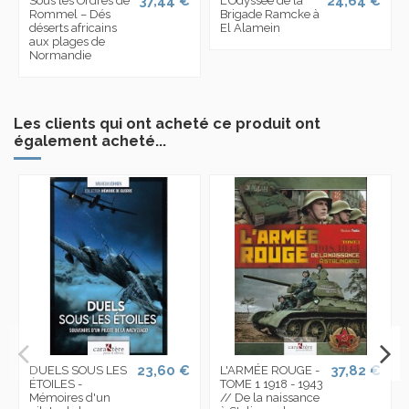
37,44 €
24,64 €
Sous les Ordres de
L'Odyssée de la
Rommel – Dés
Brigade Ramcke à
déserts africains
El Alamein
aux plages de
Normandie
Les clients qui ont acheté ce produit ont
également acheté...
23,60 €
37,82 €
DUELS SOUS LES
L'ARMÉE ROUGE -
ÉTOILES -
TOME 1 1918 - 1943
Mémoires d'un
// De la naissance