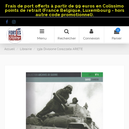
Panneau de gestion des cookies
Frais de port offerts à partir de 99 euros en Colissimo
points de retrait (France Belgique, Luxembourg - hors
autre code promotionnel).
0
Menu
Rechercher
Connexion
Panier
Accueil
Librairie
132a Divisione Corazzata ARIETE