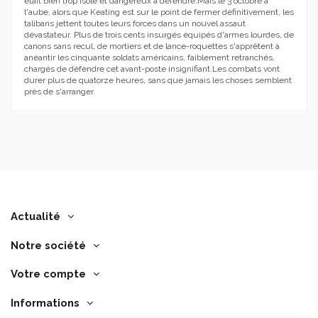
était bien trop isolé et dangereux à défendre.Mais le 3 octobre à
l'aube, alors que Keating est sur le point de fermer définitivement, les
talibans jettent toutes leurs forces dans un nouvel assaut
dévastateur. Plus de trois cents insurgés équipés d'armes lourdes, de
canons sans recul, de mortiers et de lance-roquettes s'apprêtent à
anéantir les cinquante soldats américains, faiblement retranchés,
chargés de défendre cet avant-poste insignifiant.Les combats vont
durer plus de quatorze heures, sans que jamais les choses semblent
près de s'arranger.
Actualité
Notre société
Votre compte
Informations