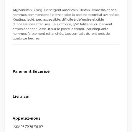
Afghanistan, 2009. Le sergent américain Clinton Romesha et ses
hommes commencent à démanteler le poste de combat avancé de
Keating, isolé, peu accessible, difficile à défendre et cible
d'incessantes attaques. Le 3 octobre, 300 talibans lourdement
armés donnent l'assaut sur le poste, défendu par cinquante
hommes faiblement retranchés. Les combats durent près de
quatorze heures.
Paiement Sécurisé
Livraison
Appelez-nous
(+33) 01.79.75.05.50