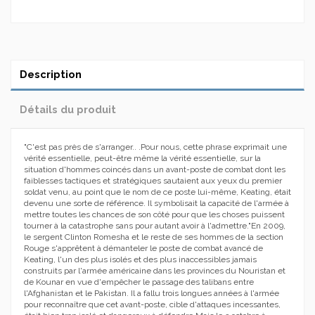
Description
Détails du produit
"C'est pas près de s'arranger.. .Pour nous, cette phrase exprimait une
vérité essentielle, peut-être même la vérité essentielle, sur la
situation d'hommes coincés dans un avant-poste de combat dont les
faiblesses tactiques et stratégiques sautaient aux yeux du premier
soldat venu, au point que le nom de ce poste lui-même, Keating, était
devenu une sorte de référence. Il symbolisait la capacité de l'armée à
mettre toutes les chances de son côté pour que les choses puissent
tourner à la catastrophe sans pour autant avoir à l'admettre."En 2009,
le sergent Clinton Romesha et le reste de ses hommes de la section
Rouge s'apprêtent à démanteler le poste de combat avancé de
Keating, l'un des plus isolés et des plus inaccessibles jamais
construits par l'armée américaine dans les provinces du Nouristan et
de Kounar en vue d'empêcher le passage des talibans entre
l'Afghanistan et le Pakistan. Il a fallu trois longues années à l'armée
pour reconnaître que cet avant-poste, cible d'attaques incessantes,