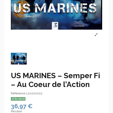
US MARINES – Semper Fi
– Au Coeur de l’Action
Référence
L20200102
En stock
36,97 €
Parution