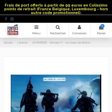
Panneau de gestion des cookies
Frais de port offerts à partir de 99 euros en Colissimo
points de retrait (France Belgique, Luxembourg - hors
autre code promotionnel).
0
Menu
Rechercher
Connexion
Panier
Accueil
Librairie
US MARINES – Semper Fi – Au Coeur de l’Action