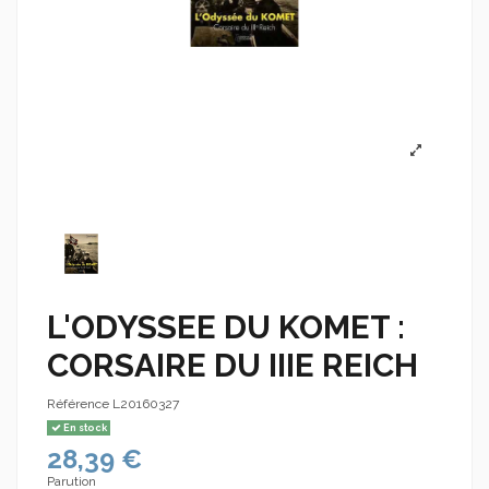
L'ODYSSEE DU KOMET :
CORSAIRE DU IIIE REICH
Référence
L20160327
En stock
28,39 €
Parution