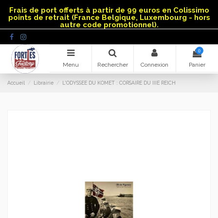
Panneau de gestion des cookies
Frais de port offerts à partir de 99 euros en Colissimo
points de retrait (France Belgique, Luxembourg - hors
autre code promotionnel).
0
Menu
Rechercher
Connexion
Panier
Accueil
Librairie
L'ODYSSEE DU KOMET : CORSAIRE DU IIIE REICH