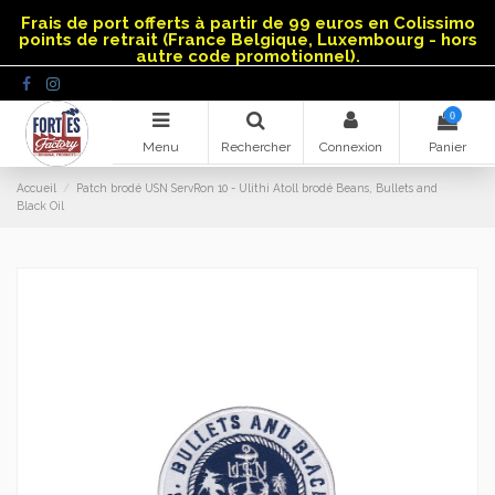
Panneau de gestion des cookies
Frais de port offerts à partir de 99 euros en Colissimo
points de retrait (France Belgique, Luxembourg - hors
autre code promotionnel).
0
Menu
Rechercher
Connexion
Panier
Accueil
Patch brodé USN ServRon 10 - Ulithi Atoll brodé Beans, Bullets and
Black Oil