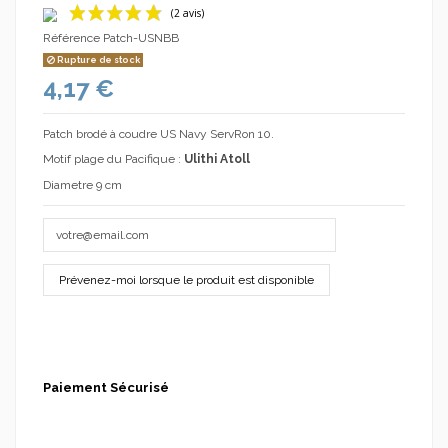
Référence
Patch-USNBB
Rupture de stock
4,17 €
Patch brodé à coudre US Navy ServRon 10.
Motif plage du Pacifique :
Ulithi Atoll
(2 avis)
Diametre 9 cm
Paiement Sécurisé