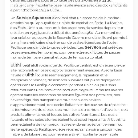
Carolines passent sous le contrôle des États-Unis en 1944 qui
installent une importante base navale avancé avec des docks flottants
à partir d'octobre 1944 à Ulithi.
Un
Service Squadron
(ServRon) était un escadron de la marine
américaine qui appuyait des unités de combat en flotte.
La Marine
des États-Unis a eu recours à des escadrons de service depuis leur
création en 1943 jusqu'au début des années 1980.
Au moment de
leur création au cours de la Seconde Guerre mondiale, ils ont permis à
la marine américaine d'opérer sur de vastes étendues de l'océan
Pacifique pendant de longues périodes.
Les
ServRon
ont créé des
bases avancées temporaires pour permettre aux flottes de passer
moins de temps en transit et plus de temps au combat.
Ulithi
, petit atoll volcanique du Pacifique central, est un exemple de
site reconverti en base d'approvisionnement avancée.
Avec la base
navale d'
Ulithi
pour le réaménagement, la réparation et le
réapprovisionnement, de nombreux navires ont pu se déployer et
opérer dans le Pacifique occidental pendant un an ou plus sans
retourner dans une installation portuaire majeure.
Parmi les navires
opérant dans les escadrons de service figurent des pétroliers, des
navires frigo, des transports de munitions, des navires
d’approvisionnement, des docks flottants et des navires de réparation.
Ils fournissaient du diesel, des munitions, du carburant d'aviation, des
produits alimentaires et toutes les autres fournitures.
Les quais
flottants et les cales sèches étaient tout aussi importants. A Ulithi, ils
permettaient à de nombreux navires endommagés par l'ennemi ou
les tempêtes du Pacifique d'être réparés sans avoir à parcourir des
milliers de kilomètres pour revenir à une importante base navale