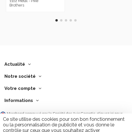
11oz Metal - Pike
Brothers
Actualité
Notre société
Votre compte
Informations
Marchand approuvé par la Société des Avis Garantis,
cliquez ici pour
vérifier
.
Ce site utilise des cookies pour son bon fonctionnement
ou la personnalisation de publicité et vous donne le
contrôle sur ceux que vous souhaitez activer