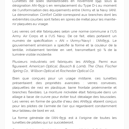
Lunettes de soleil standardisées en novembre 1941 sous la
désignation AN-6531-1 en remplacement du Type D-1 au moment
de l'uniformisation des équipements entre l'Army et la Navy (AN).
La déno­mination
Confort Cable
correspond aux branches dont les
extrémités courbes sont faites en spires de métal pour les mainte­
nir plaquées au visage.
Les verres ont été fabriquées selon une norme commune à l'US
Army Air Corps et à l'US Navy. De ce fait, elles portaient un
numéro de spécification « AN » (Army/Navy) : l'AN6531. Le
gouvernement américain a spécifié la forme et la couleur de la
lentille, initialement teintée en vert, transmettant 50 % de la
lumière visible incidente.
Plusieurs industriels ont fabriqués les AN6531. Parmi eux
figuraient
American Optical
,
Bausch & Lomb
,
The Chas. Fischer
Spring Co
.,
Willson Optical et Rochester Optical Co
.
Bien que conçues pour un usage militaire, ces lunettes
présentaient des propriétés avancées : verres convexes,
plaquettes de nez en plastique, barre frontale proéminente et
branches flexibles. La monture nickelée était fabriquée dans un
alliage à base de cuivre pour éviter tout décalage des boussoles.
Les verres en forme de goutte d'eau des AN6531 étaient conçus
pour les pilotes de l'armée de l'air qui regardaient constamment
leur tableau de bord en vol.
La forme générale de l'AN-6531 est à l'origine de toutes les
lunettes de pilotes qui lui succéderont.