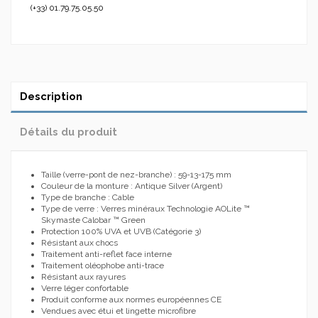
(+33) 01.79.75.05.50
Description
Détails du produit
Taille (verre-pont de nez-branche) : 59-13-175 mm
Couleur de la monture : Antique Silver (Argent)
Type de branche : Cable
Type de verre : Verres minéraux Technologie AOLite ™
Skymaste Calobar ™ Green
Protection 100% UVA et UVB (Catégorie 3)
Résistant aux chocs
Traitement anti-reflet face interne
Traitement oléophobe anti-trace
Résistant aux rayures
Verre léger confortable
Produit conforme aux normes européennes CE
Vendues avec étui et lingette microfibre