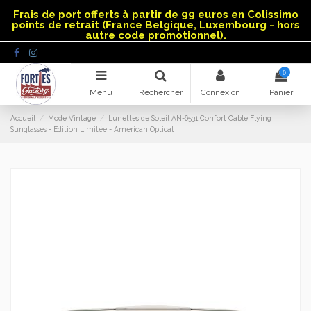
Panneau de gestion des cookies
Frais de port offerts à partir de 99 euros en Colissimo
points de retrait (France Belgique, Luxembourg - hors
autre code promotionnel).
0
Menu
Rechercher
Connexion
Panier
Accueil
Mode Vintage
Lunettes de Soleil AN-6531 Confort Cable Flying
Sunglasses - Edition Limitée - American Optical