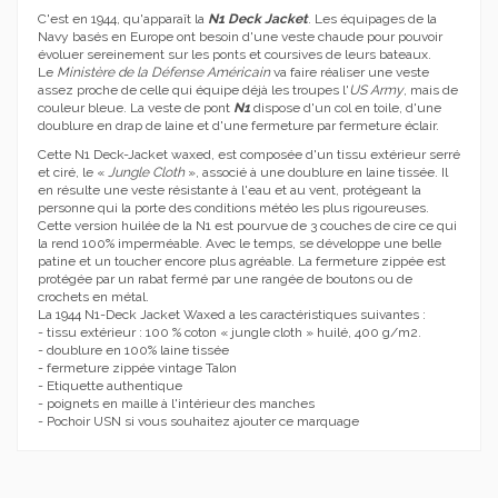
C'est en 1944, qu'
apparaît
la
N1 Deck Jacket
. Les équipages de la
Navy basés en Europe ont besoin d'une veste chaude pour pouvoir
évoluer sereinement sur les ponts et coursives de leurs bateaux.
Le
Ministère
de la Défense
Américain
va
faire réaliser une veste
assez proche de celle qui équipe déjà les troupes l'
US A
rmy
, m
ais
de
couleur bleue. La veste de pont
N1
dispose d'un col en toile, d'une
doublure en drap de laine et d'une fermeture par fermeture éclair.
Cette N1 Deck-Jacket waxed, est composée d'un tissu extérieur serré
et ciré, le «
Jungle Cloth
», associé à une doublure en laine tissée. Il
en résulte une veste résistante à l'eau et au vent, protégeant la
personne qui la porte des conditions météo les plus rigoureuses.
Cette version huilée de la N1 est pourvue de 3 couches de cire ce qui
la rend 100% imperméable. Avec le temps, se développe une belle
patine et un toucher encore plus agréable. La fermeture zippée est
protégée par un rabat fermé par une rangée de boutons ou de
crochets en métal.
La 1944 N1-Deck Jacket Waxed a les caractéristiques suivantes :
- tissu extérieur : 100 % coton « jungle cloth » huilé, 400 g/m2.
- doublure en 100% laine tissée
- fermeture zippée vintage Talon
- Etiquette authentique
- poignets en maille à l'intérieur des manches
- Pochoir USN si vous souhaitez ajouter ce marquage