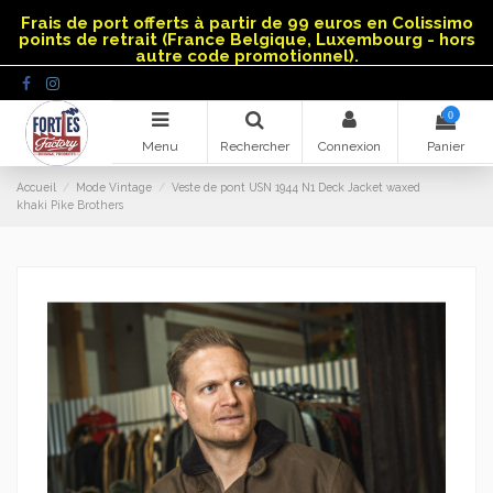
Panneau de gestion des cookies
Frais de port offerts à partir de 99 euros en Colissimo
points de retrait (France Belgique, Luxembourg - hors
autre code promotionnel).
0
Menu
Rechercher
Connexion
Panier
Accueil
Mode Vintage
Veste de pont USN 1944 N1 Deck Jacket waxed
khaki Pike Brothers