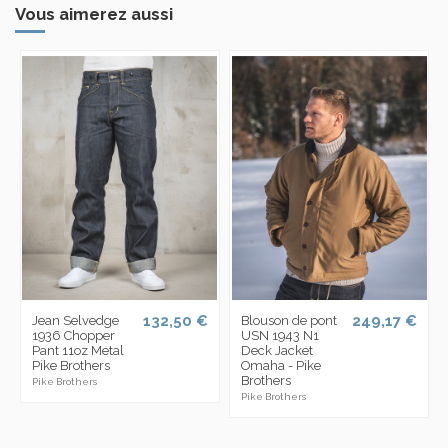
Vous aimerez aussi
132,50 €
249,17 €
Jean Selvedge
Blouson de pont
1936 Chopper
USN 1943 N1
Pant 11oz Metal
Deck Jacket
Pike Brothers
Omaha - Pike
Brothers
Pike Brothers
Pike Brothers