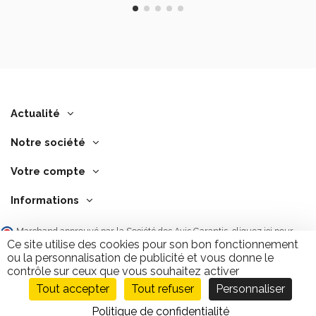
Actualité
Notre société
Votre compte
Informations
Marchand approuvé par la Société des Avis Garantis,
cliquez ici pour
vérifier
.
Ce site utilise des cookies pour son bon fonctionnement
ou la personnalisation de publicité et vous donne le
contrôle sur ceux que vous souhaitez activer
Tout accepter
Tout refuser
Personnaliser
Ajouter au panier
9.7
/10
2843 avis
Politique de confidentialité