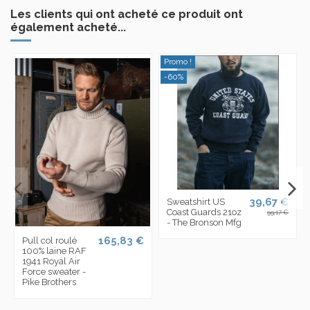
Les clients qui ont acheté ce produit ont
également acheté...
Promo !
-60%
39,67 €
Sweatshirt US
Coast Guards 21oz
99,17 €
- The Bronson Mfg
165,83 €
Pull col roulé
100% laine RAF
1941 Royal Air
Force sweater -
Pike Brothers