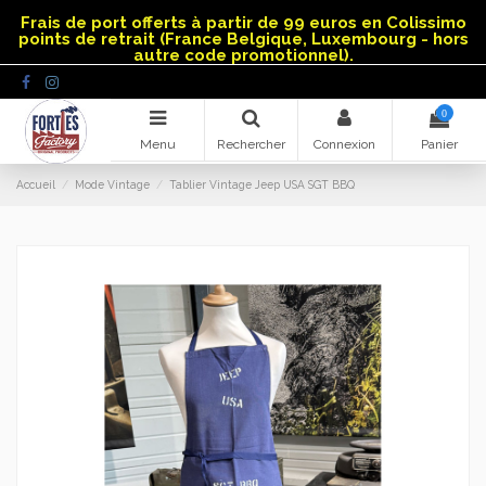
Panneau de gestion des cookies
Frais de port offerts à partir de 99 euros en Colissimo
points de retrait (France Belgique, Luxembourg - hors
autre code promotionnel).
0
Menu
Rechercher
Connexion
Panier
Accueil
Mode Vintage
Tablier Vintage Jeep USA SGT BBQ