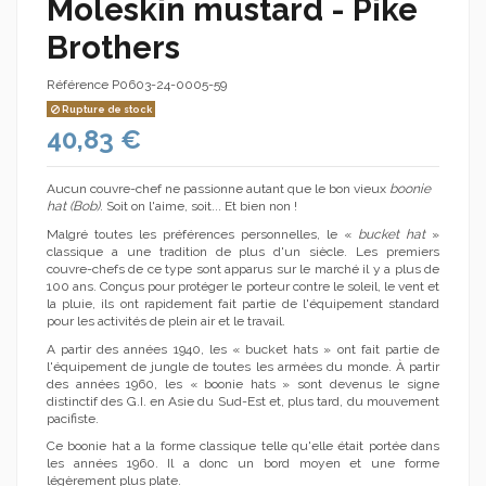
Moleskin mustard - Pike
Brothers
Référence
P0603-24-0005-59
Rupture de stock
40,83 €
Aucun couvre-chef ne passionne autant que le bon vieux
boonie
hat (Bob)
. Soit on l'aime, soit... Et bien non !
Malgré toutes les préférences personnelles, le «
bucket hat
»
classique a une tradition de plus d'un siècle. Les premiers
couvre-chefs de ce type sont apparus sur le marché il y a plus de
100 ans. Conçus pour protéger le porteur contre le soleil, le vent et
la pluie, ils ont rapidement fait partie de l'équipement standard
pour les activités de plein air et le travail.
A partir des années 1940, les « bucket hats » ont fait partie de
l'équipement de jungle de toutes les armées du monde. À partir
des années 1960, les « boonie hats » sont devenus le signe
distinctif des G.I. en Asie du Sud-Est et, plus tard, du mouvement
pacifiste.
Ce boonie hat a la forme classique telle qu'elle était portée dans
les années 1960. Il a donc un bord moyen et une forme
légèrement plus plate.