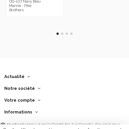
OG-107 Navy Bleu
Marine - Pike
Brothers
Actualité
Notre société
Votre compte
Informations
Marchand approuvé par la Société des Avis Garantis,
cliquez ici pour