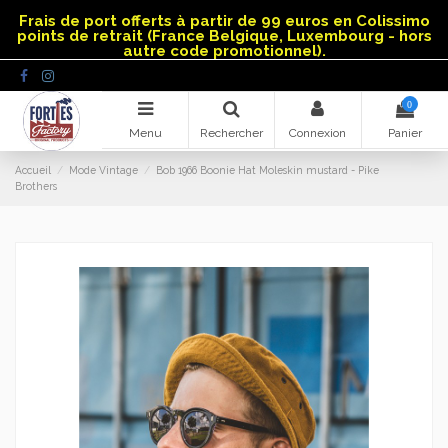
Panneau de gestion des cookies
Frais de port offerts à partir de 99 euros en Colissimo
points de retrait (France Belgique, Luxembourg - hors
autre code promotionnel).
0
Menu
Rechercher
Connexion
Panier
Accueil
Mode Vintage
Bob 1966 Boonie Hat Moleskin mustard - Pike
Brothers