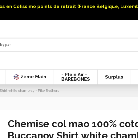
uros en Colissimo points de retrait (France Belgique, Luxe
- Plein Air -
2ème Main
Surplus
BAREBONES
Shirt white chambray - Pike Brothers
Chemise col mao 100% coto
Buccanoy Shirt white chamb