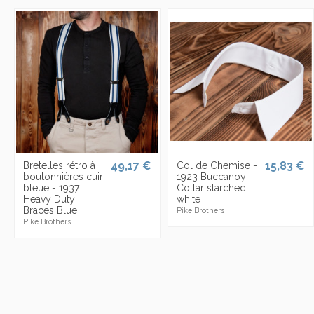
49,17 €
15,83 €
Bretelles rétro à
Col de Chemise -
boutonnières cuir
1923 Buccanoy
bleue - 1937
Collar starched
Heavy Duty
white
Braces Blue
Pike Brothers
Pike Brothers