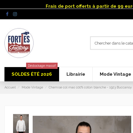
Panneau de gestion des cookies
Frais de port offerts à partir de 99 e
Déstockage massif
SOLDES ÉTÉ 2026
Librairie
Mode Vintage
Accueil
Mode Vintage
Chemise col mao 100% coton blanche - 1923 Buccanoy 