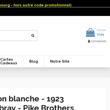
mbourg - hors autre code promotionnel).
Panier
Vide
Connexion
Cartes
Blog
Notre Site
Cadeaux
n blanche - 1923
ray - Pike Brothers