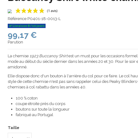
Référence
P0401-18-0013-L
Livraison 8/10 jours
99,17 €
(1 avis)
Parution
La chemise
1923 Buccanoy Shirt
est un must pour les occasions formelle
mode au début du siècle dernier dans les années 20 et 30. Pour le soir et
amidonné.
Elle dispose donc d'un bouton à l'arrière du col pour ce faire. Le col haut
style de cette chemise n'est pas sans rappeler celui des Peaky Blinder
chemises à col rabattu dans les années 40.
100 % coton
coupe étroite près du corps
boutons sur toute la longueur
fabriqué au Portugal
Taille