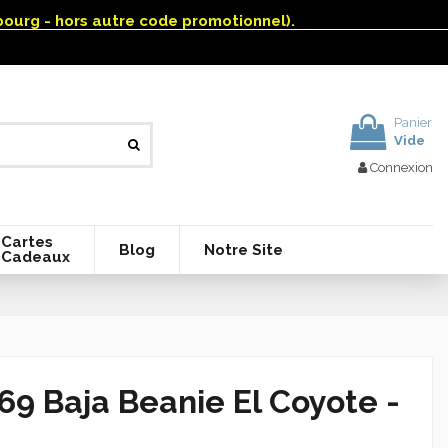
mbourg - hors autre code promotionnel).
Panier
Vide
Connexion
Cartes
Blog
Notre Site
Cadeaux
69 Baja Beanie El Coyote -