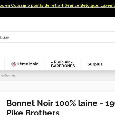
uros en Colissimo points de retrait (France Belgique, Luxe
- Plein Air -
2ème Main
Surplus
BAREBONES
ike Brothers
Bonnet Noir 100% laine - 19
Pike Brothers