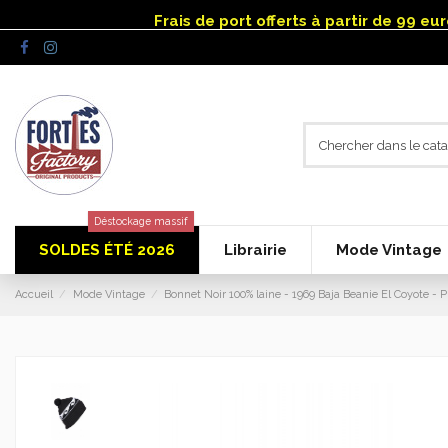
Panneau de gestion des cookies
Frais de port offerts à partir de 99 e
Déstockage massif
SOLDES ÉTÉ 2026
Librairie
Mode Vintage
Accueil
Mode Vintage
Bonnet Noir 100% laine - 1969 Baja Beanie El Coyote - P