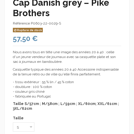
Cap Danish grey – Pike
Brothers
Référence
P0603-22-0029-S
Rupture de stock
57,50 €
Nous avons tous en tête une image des années 20 à 40 : celle
d'un jeune vendeur de journaux avec sa casquette plate et son
sac à journaux en bandoulière.
Casquette typique des années 20 à 40 Accessoire indispensable
de la tenue retro ou de ville qu'elle finira parfaitement.
- tissu extérieur : 55 % lin / 45 % coton
- doublure : 100 % coton
- couleur gris chiné
- fabriquée au Portugal
Taille S/57cm ; M/58cm ; L/59cm ; XL/60cm; XXL/61cm ;
3XL/62cm
Taille