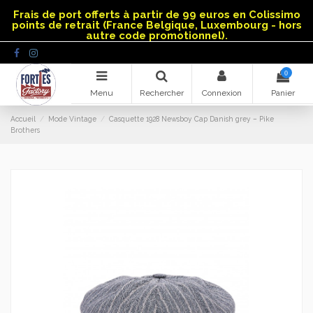
Panneau de gestion des cookies
Frais de port offerts à partir de 99 euros en Colissimo
points de retrait (France Belgique, Luxembourg - hors
autre code promotionnel).
0
Menu
Rechercher
Connexion
Panier
Accueil
Mode Vintage
Casquette 1928 Newsboy Cap Danish grey – Pike
Brothers