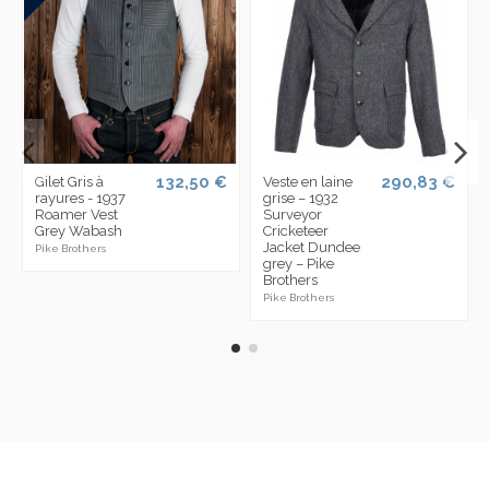
132,50 €
290,83 €
Gilet Gris à
Veste en laine
rayures - 1937
grise – 1932
Roamer Vest
Surveyor
Grey Wabash
Cricketeer
Jacket Dundee
Pike Brothers
grey – Pike
Brothers
Pike Brothers