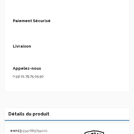
Paiement Sécurisé
Livraison
Appelez-nous
(+33) 01.79.75.05.50
Détails du produit
ean13
9342689794001