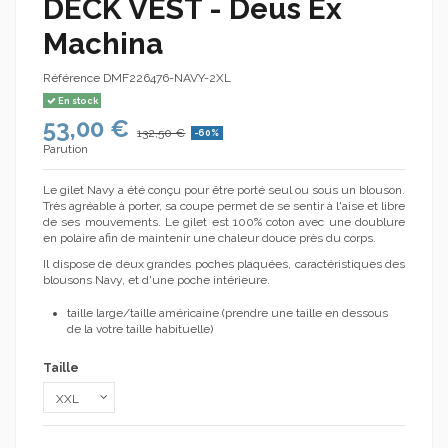
DECK VEST - Deus Ex
Machina
Référence
DMF226476-NAVY-2XL
En stock
53,00 €
132,50 €
-60%
Parution
Le gilet Navy a été conçu pour être porté seul ou sous un blouson.
Très agréable à porter, sa coupe permet de se sentir à l'aise et libre
de ses mouvements. Le gilet est 100% coton avec une doublure
en polaire afin de maintenir une chaleur douce près du corps.
Il dispose de deux grandes poches plaquées, caractéristiques des
blousons Navy, et d'une poche intérieure.
taille large/taille américaine (prendre une taille en dessous
de la votre taille habituelle)
Taille