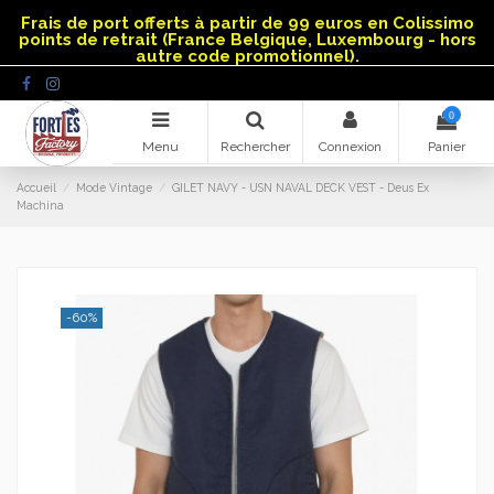
Panneau de gestion des cookies
Frais de port offerts à partir de 99 euros en Colissimo
points de retrait (France Belgique, Luxembourg - hors
autre code promotionnel).
0
Menu
Rechercher
Connexion
Panier
Accueil
Mode Vintage
GILET NAVY - USN NAVAL DECK VEST - Deus Ex
Machina
-60%