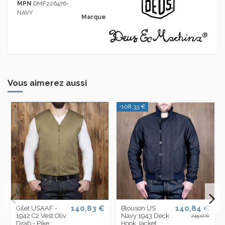
MPN
DMF226476-
NAVY
Marque
Vous aimerez aussi
-108,33 €
140,83 €
140,84 €
Gilet USAAF -
Blouson US
1942 C2 Vest Oliv
Navy 1943 Deck
249,17 €
Drab - Pike
Hook Jacket