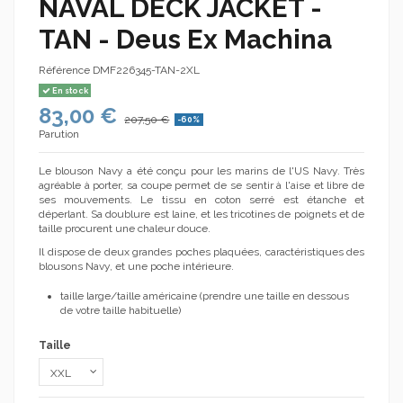
NAVAL DECK JACKET -
TAN - Deus Ex Machina
Référence
DMF226345-TAN-2XL
En stock
83,00 €
207,50 €
-60%
Parution
Le blouson Navy a été conçu pour les marins de l'US Navy. Très
agréable à porter, sa coupe permet de se sentir à l'aise et libre de
ses mouvements. Le tissu en coton serré est étanche et
déperlant. Sa doublure est laine, et les tricotines de poignets et de
taille procurent une chaleur douce.
Il dispose de deux grandes poches plaquées, caractéristiques des
blousons Navy, et une poche intérieure.
taille large/taille américaine (prendre une taille en dessous
de votre taille habituelle)
Taille