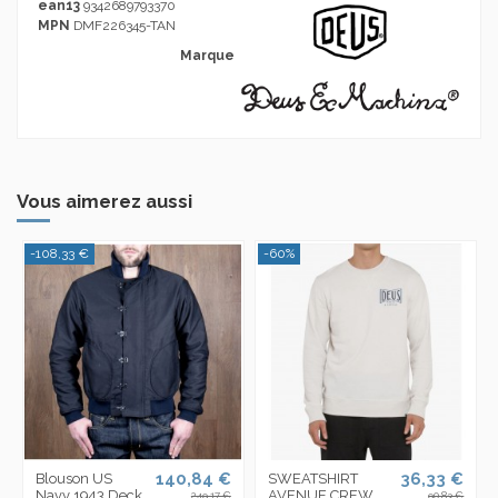
ean13
9342689793370
MPN
DMF226345-TAN
Marque
Vous aimerez aussi
-108,33 €
-60%
140,84 €
36,33 €
Blouson US
SWEATSHIRT
Navy 1943 Deck
AVENUE CREW
249,17 €
90,83 €