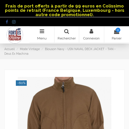
Panneau de gestion des cookies
Frais de port offerts à partir de 99 euros en Colissimo
points de retrait (France Belgique, Luxembourg - hors
autre code promotionnel).
0
Menu
Rechercher
Connexion
Panier
Accueil
Mode Vintage
Blouson Navy - USN NAVAL DECK JACKET - TAN -
Deus Ex Machina
-60%