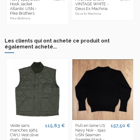
Hook Jacket
VINTAGE WHITE -
Atlantic USN -
Deus Ex Machina
Pike Brothers
Deus Ex Machina
Pike Brothers
Les clients qui ont acheté ce produit ont
également acheté...
115,83 €
157,50 €
Veste sans
Pull en laine US
manches 1965
Navy Noir - 1941
CWU Vest olive
USN Seaman
drab - Pike
Sweater black -