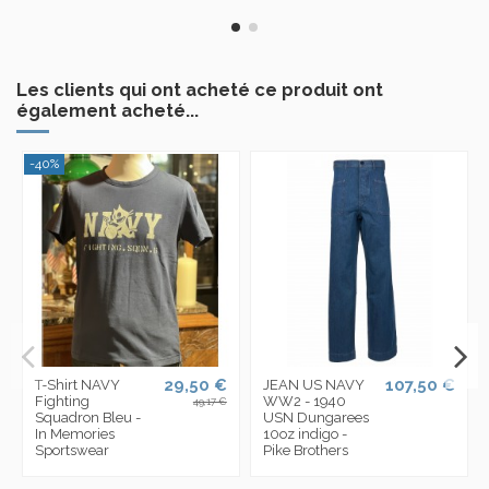
Les clients qui ont acheté ce produit ont
également acheté...
-40%
29,50 €
107,50 €
T-Shirt NAVY
JEAN US NAVY
Fighting
WW2 - 1940
49,17 €
Squadron Bleu -
USN Dungarees
In Memories
10oz indigo -
Sportswear
Pike Brothers