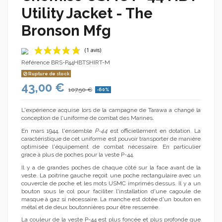
Utility Jacket - The
Bronson Mfg
Référence
BRS-P44HBTSHIRT-M
Rupture de stock
43,00 €
107,50 €
-60%
L'expérience acquise lors de la campagne de Tarawa a changé la
conception de l'uniforme de combat des Marines.
En mars 1944, l'ensemble
P-44
est officiellement en dotation. La
(1 avis)
caractéristique de cet uniforme est pouvoir transporter de manière
optimisée l'équipement de combat nécessaire. En particulier
grace à plus de poches pour la veste P-44.
Il y a de grandes poches de chaque côté sur la face avant de la
veste. La poitrine gauche reçoit une poche rectangulaire avec un
couvercle de poche et les mots USMC imprimés dessus. Il y a un
bouton sous le col pour faciliter l'installation d'une cagoule de
masque à gaz si nécessaire. La manche est dotée d'un bouton en
métal et de deux boutonnières pour être resserrée.
La couleur de la veste P-44 est plus foncée et plus profonde que