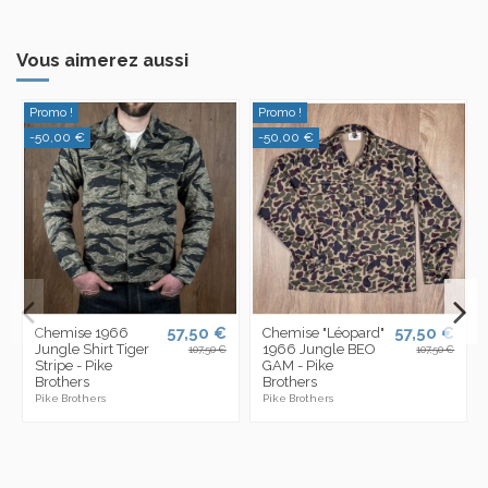
Vous aimerez aussi
Promo !
Promo !
-50,00 €
-50,00 €
57,50 €
57,50 €
Chemise 1966
Chemise "Léopard"
Jungle Shirt Tiger
1966 Jungle BEO
107,50 €
107,50 €
Stripe - Pike
GAM - Pike
Brothers
Brothers
Pike Brothers
Pike Brothers