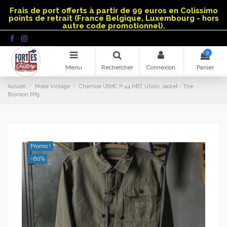
Panneau de gestion des cookies
Frais de port offerts à partir de 99 euros en Colissimo
points de retrait (France Belgique, Luxembourg - hors
autre code promotionnel).
0
Menu
Rechercher
Connexion
Panier
Accueil
Mode Vintage
Chemise USMC P-44 HBT Utility Jacket - The
Bronson Mfg
Promo !
-60%