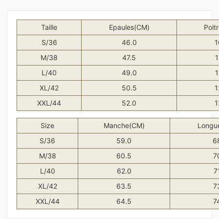
Taille
Epaules(CM)
Poit
S/36
46.0
1
M/38
47.5
1
L/40
49.0
1
XL/42
50.5
1
XXL/44
52.0
1
Size
Manche(CM)
Longu
S/36
59.0
6
M/38
60.5
7
L/40
62.0
7
XL/42
63.5
7
XXL/44
64.5
7