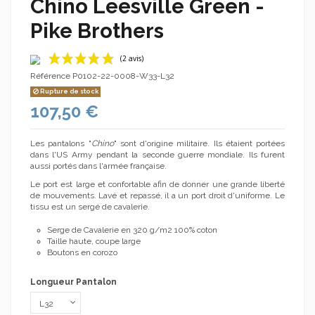
Chino Leesville Green -
Pike Brothers
Référence
P0102-22-0008-W33-L32
Rupture de stock
107,50 €
Les pantalons "
Chino
" sont d'origine militaire. Ils étaient portées
dans l'US Army pendant la seconde guerre mondiale. Ils furent
aussi portés dans l'armée française.
(2 avis)
Le port est large et confortable afin de donner une grande liberté
de mouvements. Lavé et repassé, il a un port droit d'uniforme. Le
tissu est un sergé de cavalerie.
Serge de Cavalerie en 320 g/m2 100% coton
Taille haute, coupe large
Boutons en corozo
Longueur Pantalon