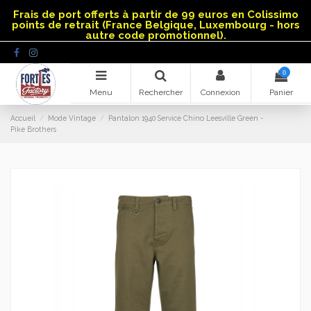
Panneau de gestion des cookies
Frais de port offerts à partir de 99 euros en Colissimo
points de retrait (France Belgique, Luxembourg - hors
autre code promotionnel).
0
Menu
Rechercher
Connexion
Panier
Accueil
Mode Vintage
Pantalon 1940 Service Chino Leesville Green -
Pike Brothers